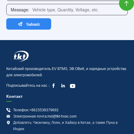

Китайский производитель EV BTMS, ЭВ ОВиК, и зарядные устройства
для электромобилей.



Подписывайтесь на нас：
Контакт

Телефон:+8615538379692

Электронная почта:md@tkt-hvac.com

Добавлять: Чжэнчжоу, Лоян, и Хайкоу в Китае, а также Пуна в
Индии