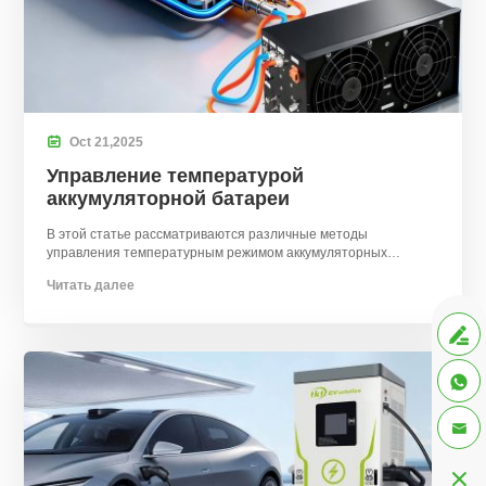

Oct
21,
2025
Управление температурой
аккумуляторной батареи
В этой статье рассматриваются различные методы
управления температурным режимом аккумуляторных
батарей и их важность в электромобилях и других
Читать далее
приложениях..



