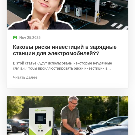

Nov
25,
2025
Каковы риски инвестиций в зарядные
станции для электромобилей??
В этой статье будут использованы некоторые неудачные
случаи, чтобы проиллюстрировать риски инвестиций в
зарядные станции для электромобилей.. Не пропустите, если
Читать далее
вам интересно!