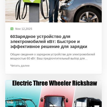

Nov
12,
2025
60Зарядное устройство для
электромобилей кВт: Быстрое и
эффективное решение для зарядки
Общие сведения о зарядном устройстве для электромобилей
мощностью 60 кВт: Ваш предпочтительный выбор для
быстрых и эффективных решений для зарядки
Читать далее
электромобилей. ТКТ – профессиональный производитель..