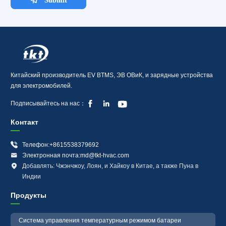
Китайский производитель EV BTMS, ЭВ ОВиК, и зарядные устройства
для электромобилей.



Подписывайтесь на нас：
Контакт

Телефон:+8615538379692

Электронная почта:md@tkt-hvac.com

Добавлять: Чжэнчжоу, Лоян, и Хайкоу в Китае, а также Пуна в
Индии
Продукты
Система управления температурным режимом батареи