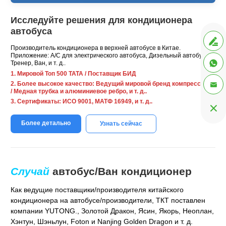
Исследуйте решения для кондиционера
автобуса

Производитель кондиционера в верхней автобусе в Китае.
Приложение: A/C для электрического автобуса, Дизельный автобус,

Тренер, Ван, и т. д..
1. Мировой Топ 500 ТАТА / Поставщик БИД
2. Более высокое качество: Ведущий мировой бренд компрессоров

/ Медная трубка и алюминиевое ребро, и т. д..
3. Сертификаты: ИСО 9001, МАТФ 16949, и т. д..

Более детально
Узнать сейчас
Случай
автобус/Ван кондиционер
Как ведущие поставщики/производителя китайского
кондиционера на автобусе/производители, ТКТ поставлен
компании YUTONG., Золотой Дракон, Ясин, Якорь, Неоплан,
Хэнтун, Шэньлун, Foton и Nanjing Golden Dragon и т. д.