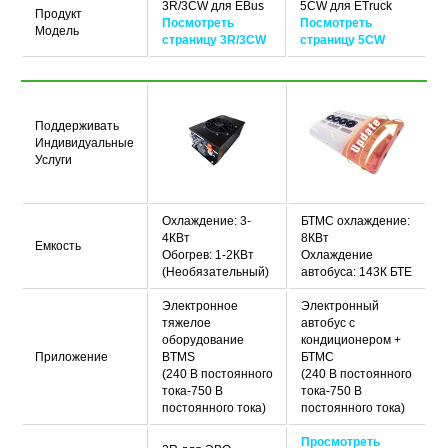
3R/3CW для EBus
5CW для ETruck
Продукт
Посмотреть
Посмотреть
Модель
страницу 3R/3CW
страницу 5CW
Поддерживать
Индивидуальные
Услуги
Охлаждение: 3-
БТМС охлаждение:
4КВт
8КВт
Емкость
Обогрев: 1-2КВт
Охлаждение
(Необязательный)
автобуса: 143К БТЕ
Электронное
Электронный
тяжелое
автобус с
оборудование
кондиционером +
Приложение
BTMS
БТМС
(240 В постоянного
(240 В постоянного
тока-750 В
тока-750 В
постоянного тока)
постоянного тока)
Просмотреть