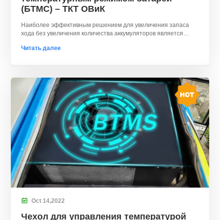
(БТМС) – ТКТ ОВиК
Наиболее эффективным решением для увеличения запаса
хода без увеличения количества аккумуляторов является
специальная система управления температурой
Читать далее
аккумуляторов..

Oct
14,
2022
Чехол для управления температурой