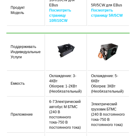
10R/10CW для
EBus
5R/5CW для EBus
Продукт
Посмотреть
Посмотреть
Модель
страницу
страницу 5R/5CW
10R/10CW
Поддерживать
Индивидуальные
Услуги
Охлаждение: 3-
Охлаждение: 5-
4КВт
6КВт
Емкость
Обогрев: 1-2КВт
Обогрев: 3КВт
(Необязательный)
(Необязательный)
6-7Электрический
Электрический
автобус М БТМС
грузовик БТМС
(240 В
Приложение
(240 В постоянного
постоянного
тока-750 В
тока-750 В
постоянного тока)
постоянного тока)