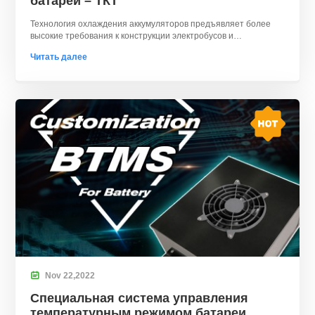
батареи – ТКТ
Технология охлаждения аккумуляторов предъявляет более
высокие требования к конструкции электробусов и
электрогрузовиков., над которым ТКТ работает с тех пор 2012.
Читать далее

Nov
22,
2022
Специальная система управления
температурным режимом батареи