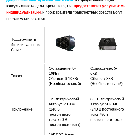
консультацию модели. Кроме того, ТКТ
предоставляет услуги OEM-
индивидуализации
, и производители транспортных средств могут
проконсультироваться.
Поддерживать
Индивидуальные
Услуги
Охлаждение: 8-
Охлаждение: 5-
10КВт
6КВт
Емкость
Обогрев: 6-10КВт
Обогрев: 3КВт
(Необязательный)
(Необязательный)
11-
12Электрический
8-10Электрический
автобус М БТМС
автобус М БТМС
Приложение
(240 В
(240 В постоянного
постоянного
тока-750 В
тока-750 В
постоянного тока)
постоянного тока)