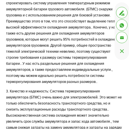
спроектировать систему управления температурным режимом
аккумуляторной батареи грузового автомобиля. (БТМС) снаружи

грузовика и с использованием решения для боковой установки.
Преимущество этого в том, что это способствует выделению тепла и

высокой эффективности охлаждения аккумулятора.. Конечно, у нас
также есть другие решения для охлаждения аккумуляторов

грузовиков, которые могут решить 95% потребностей в охлаждении
аккумуляторов грузовиков. Другой пример, общее пространство

тяжелой электрической техники невелико, поэтому существуют
строгие требования к размеру системы терморегулирования
батареи.. У нас есть раздельные решения для охлаждения
аккумуляторов, а также предоставляем индивидуальные услуги.,
поэтому мы можем идеально решить потребности системы
терморегулирования аккумуляторов разных размеров..
3. Качество и надежность: Система терморегулирования
аккумулятора (БТМС) очень важно для электромобилей. Это может не
только обеспечить безопасность транспортного средства, но и
снизить эксплуатационные расходы транспортного средства..
Высококачественная система охлаждения может значительно
увеличить срок службы аккумулятора и запас хода автомобиля., тем
самым снижая затраты на замену аккумулятора и затраты на зарядку