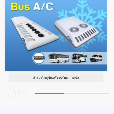
สำรวจโซลูชันเครื่องปรับอากาศ RV

