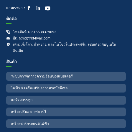



ตามเรามา：
ติดต่อ

โทรศัพท์:+8615538379692

อีเมล:md@tkt-hvac.com

เพิ่ม: เจิ้งโจว, ลั่วหยาง, และไหโข่วในประเทศจีน, เช่นเดียวกับปูเนใน
อินเดีย
สินค้า
ระบบการจัดการความร้อนของแบตเตอรี่
ไฟฟ้า & เครื่องปรับอากาศรถบัสดีเซล
แอร์รถบรรทุก
เครื่องปรับอากาศอาร์วี
เครื่องชาร์จรถยนต์ไฟฟ้า