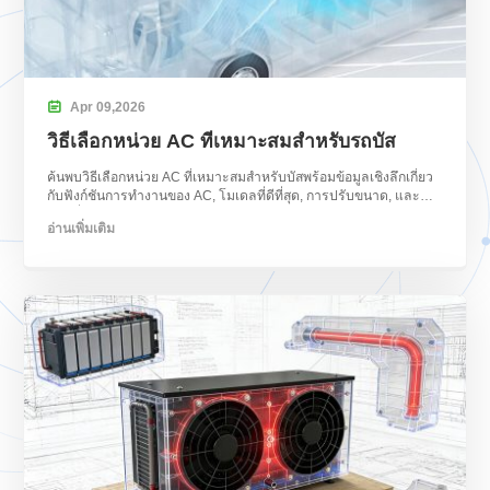

Apr
09,
2026
วิธีเลือกหน่วย AC ที่เหมาะสมสำหรับรถบัส
ค้นพบวิธีเลือกหน่วย AC ที่เหมาะสมสำหรับบัสพร้อมข้อมูลเชิงลึกเกี่ยว
กับฟังก์ชันการทำงานของ AC, โมเดลที่ดีที่สุด, การปรับขนาด, และ
โซลูชั่นด้านพลังงาน.
อ่านเพิ่มเติม