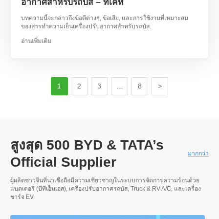
อากาศสำหรับรถบัส – ทีเคที
บทความนี้จะกล่าวถึงข้อดีต่างๆ, ข้อเสีย, และการใช้งานที่เหมาะสม
ของสารทำความเย็นเครื่องปรับอากาศสำหรับรถบัส.
อ่านเพิ่มเติม
1
2
3
…
8
>
สูงสุด 500
BYD & TATA’s
มากกว่า
Official Supplier
ผู้ผลิตชาวจีนที่น่าเชื่อถือมีความเชี่ยวชาญในระบบการจัดการความร้อนด้วย
แบตเตอรี่ (บีทีเอ็มเอส), เครื่องปรับอากาศรถบัส,
Truck & RV A/C
, และเครื่อง
ชาร์จ EV.