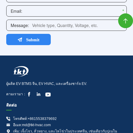

ผู้ผลิต EV BTMS จีน, EV HVAC, และเครื่องชาร์จ EV.



ตามเรามา：
ติดต่อ

โทรศัพท์:+8615538379692

อีเมล:md@tkt-hvac.com

เพิ่ม: เจิ้งโจว, ลั่วหยาง, และไหโข่วในประเทศจีน, เช่นเดียวกับปูเนใน