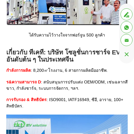


ได้รับความไว้วางใจจากฟอร์จูน 500 ลูกค้า

เกี่ยวกับ ทีเคที: บริษัท โซลูชั่นการชาร์จ EV

อันดับต้น ๆ ในประเทศจีน
กำลังการผลิต
: 8,200㎡โรงงาน, 6 สายการผลิตมืออาชีพ.
ร&ความสามารถ D
: สนับสนุนการปรับแต่ง OEM/ODM, เช่นฉลากสี
ขาว, กำลังชาร์จ, ระบบการจัดการ, ฯลฯ.
การรับรอง & สิทธิบัตร
: ISO9001, IATF16949, ซีอี, อาราย, 100+
สิทธิบัตร.