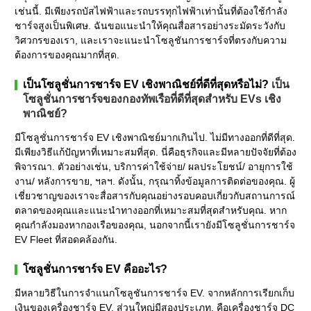
เช่นนี้. มีเพียงรถบัสไฟฟ้าและรถบรรทุกไฟฟ้าเท่านั้นที่ต้องใช้กำลัง
ชาร์จสูงเป็นพิเศษ. ฉันขอแนะนำให้คุณสื่อสารอย่างระมัดระวังกับ
วิศวกรของเรา, และเราจะแนะนำโซลูชันการชาร์จที่ตรงกับความ
ต้องการของคุณมากที่สุด.
เป็นโซลูชั่นการชาร์จ EV เชิงพาณิชย์ที่ดีที่สุดหรือไม่?
เป็น
โซลูชั่นการชาร์จของกองทัพเรือที่ดีที่สุดสำหรับ EVs เชิง
พาณิชย์?
มีโซลูชั่นการชาร์จ EV เชิงพาณิชย์มากเกินไป. ไม่มีทางออกที่ดีที่สุด.
มีเพียงวิธีแก้ปัญหาที่เหมาะสมที่สุด. นี่คือธุรกิจและมีหลายปัจจัยที่ต้อง
พิจารณา. ตัวอย่างเช่น, บริการค่าใช้จ่าย/ ผลประโยชน์/ อายุการใช้
งาน/ หลังการขาย, ฯลฯ. ดังนั้น, กรุณาทิ้งข้อมูลการติดต่อของคุณ. ผู้
เชี่ยวชาญของเราจะสื่อสารกับคุณอย่างรอบคอบเกี่ยวกับสถานการณ์
ตลาดของคุณและแนะนำทางออกที่เหมาะสมที่สุดสำหรับคุณ. หาก
คุณกำลังมองหากองเรือของคุณ, นอกจากนี้เรายังมีโซลูชั่นการชาร์จ
EV Fleet ที่สอดคล้องกัน.
โซลูชั่นการชาร์จ EV คืออะไร?
มีหลายวิธีในการจำแนกโซลูชันการชาร์จ EV. จากหลักการเรียกเก็บ
เงินของเครื่องชาร์จ EV, ส่วนใหญ่มีสองประเภท, คือเครื่องชาร์จ DC