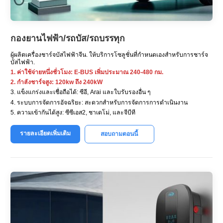
กองยานไฟฟ้า/รถบัส/รถบรรทุก
ผู้ผลิตเครื่องชาร์จบัสไฟฟ้าจีน. ให้บริการโซลูชั่นที่กำหนดเองสำหรับการชาร์จ
บัสไฟฟ้า.
1. ค่าใช้จ่ายหนึ่งชั่วโมง: E-BUS เพิ่มประมาณ 240-480 กม.
2. กำลังชาร์จสูง: 120kw ถึง 240kW
3. แข็งแกร่งและเชื่อถือได้: ซีอี, Arai และใบรับรองอื่น ๆ
4. ระบบการจัดการอัจฉริยะ: สะดวกสำหรับการจัดการการดำเนินงาน
5. ความเข้ากันได้สูง: ซีซีเอส2, ชาเดโม่, และจีบีที
รายละเอียดเพิ่มเติม
สอบถามตอนนี้