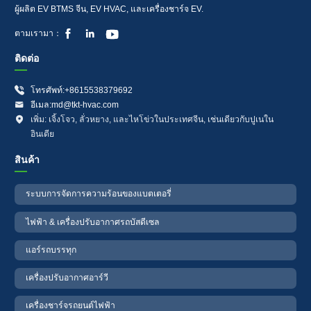
ผู้ผลิต EV BTMS จีน, EV HVAC, และเครื่องชาร์จ EV.



ตามเรามา：
ติดต่อ

โทรศัพท์:+8615538379692

อีเมล:md@tkt-hvac.com

เพิ่ม: เจิ้งโจว, ลั่วหยาง, และไหโข่วในประเทศจีน, เช่นเดียวกับปูเนใน
อินเดีย
สินค้า
ระบบการจัดการความร้อนของแบตเตอรี่
ไฟฟ้า & เครื่องปรับอากาศรถบัสดีเซล
แอร์รถบรรทุก
เครื่องปรับอากาศอาร์วี
เครื่องชาร์จรถยนต์ไฟฟ้า