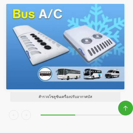
สำรวจโซลูชันเครื่องปรับอากาศ RV


