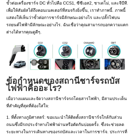
ขั้วต่อเครื่องชาร์จ DC ทั่วไปคือ CCS1, ซีซีเอส2, ชาเดโม่, และจีบีที.
เพื่อให้สัมผัสได้ถึงคอนเนคเตอร์ที่สมจริงยิ่งขึ้น, เราทำภาพนี้. ภาพนี้
แสดงให้เห็นว่าขั้วต่อการชาร์จมีลักษณะอย่างไร และปลั๊กไฟบน
รถยนต์ไฟฟ้ามีลักษณะอย่างไร. ฉันเชื่อว่าคุณสามารถบอกความแตก
ต่างได้หากคุณดูดีๆ.
ข้อกำหนดของสถานีชาร์จรถบัส
ไฟฟ้าคืออะไร?
เมื่อวางแผนและจัดวางสถานีชาร์จรถโดยสารไฟฟ้า, มีสามประเด็น
ที่สำคัญที่สุดที่ต้องใส่ใจ:
1. ที่ตั้งทางภูมิศาสตร์: ขอแนะนำให้ติดตั้งสถานีชาร์จใกล้กับส่วน
ถนนซึ่งมีรถประจำทางไฟฟ้าผ่านหรือตัดกันบ่อยครั้ง. ซึ่งจะช่วยลด
ระยะทางในการเดินทางของรถบัสและเวลาในการชาร์จ. ประการที่