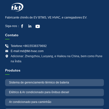
Fabricante chinês de EV BTMS, VE HVAC, e carregadores EV.



Siga-nos：
Contato

Telefone:+8615538379692

E-mail:md@tkt-hvac.com

Adicionar: Zhengzhou, Luoyang, e Haikou na China, bem como Pune
na Índia
Produtos
Sistema de gerenciamento térmico de bateria
Elétrico & Ar condicionado para ônibus diesel
Ar condicionado para caminhão