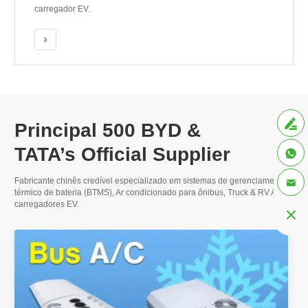
carregador EV.


Principal 500
BYD &
Mais
TATA’s Official Supplier

Fabricante chinês credível especializado em sistemas de gerenciamento

térmico de bateria (BTMS), Ar condicionado para ônibus,
Truck & RV A/C
, e
carregadores EV.
