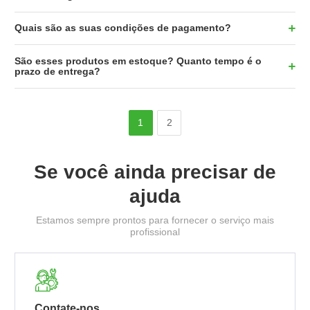
Quais são as suas condições de pagamento
?
São esses produtos em estoque? Quanto tempo é o
prazo de entrega
?
1
2
Se você ainda precisar de
ajuda
Estamos sempre prontos para fornecer o serviço mais
profissional

Contate-nos