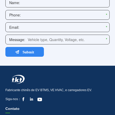
Fabricante chinês de EV BTMS, VE HVAC, e carregadores EV.



Siga-nos：
Contato