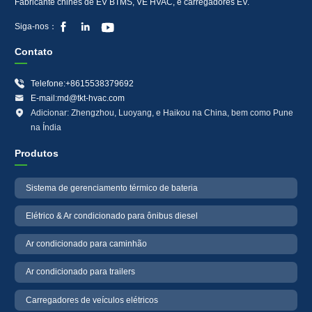
Fabricante chinês de EV BTMS, VE HVAC, e carregadores EV.



Siga-nos：
Contato

Telefone:+8615538379692

E-mail:md@tkt-hvac.com

Adicionar: Zhengzhou, Luoyang, e Haikou na China, bem como Pune
na Índia
Produtos
Sistema de gerenciamento térmico de bateria
Elétrico & Ar condicionado para ônibus diesel
Ar condicionado para caminhão
Ar condicionado para trailers
Carregadores de veículos elétricos