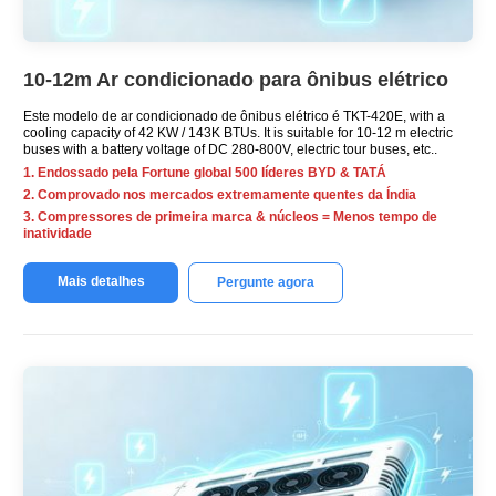
10-12m Ar condicionado para ônibus elétrico
Este modelo de ar condicionado de ônibus elétrico é TKT-420E,
with a
cooling capacity of
42 KW / 143K BTUs.
It is suitable for
10-12
m electric
buses with a battery voltage of DC 280-800V
,
electric tour buses
, etc..
1. Endossado pela Fortune global 500 líderes BYD & TATÁ
2. Comprovado nos mercados extremamente quentes da Índia
3. Compressores de primeira marca & núcleos = Menos tempo de
inatividade
Mais detalhes
Pergunte agora