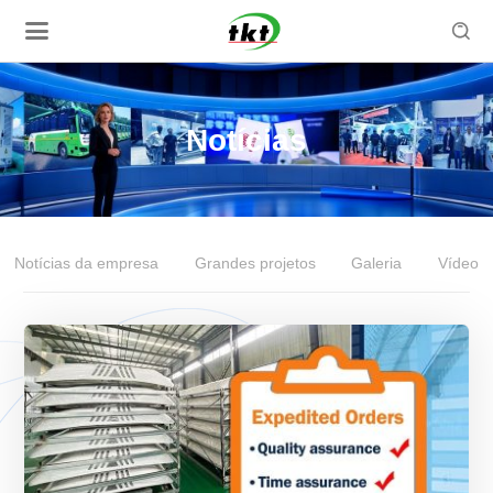

Notícias
Notícias da empresa
Grandes projetos
Galeria
Vídeo