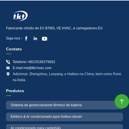
Fabricante chinês de EV BTMS, VE HVAC, e carregadores EV.



Siga-nos：
Contato

Telefone:+8615538379692

E-mail:md@tkt-hvac.com

Adicionar: Zhengzhou, Luoyang, e Haikou na China, bem como Pune
na Índia
Produtos

Sistema de gerenciamento térmico de bateria
Elétrico & Ar condicionado para ônibus diesel
Ar condicionado para caminhão