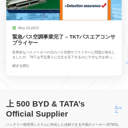

May
24,
2023
緊急バス空調事業完了 – TKTバスエアコンサ
プライヤー
世界的なバスメーカーの元のバス空調サプライヤーに問題が発生し
ましたが、TKT は予定通りに注文を完了するのに十分な力を持って
いました.
続きを読む
上 500
BYD & TATA’s
もっ
と
Official Supplier
バッテリー熱管理システムに特化した信頼できる中国のメーカー (BTMS),