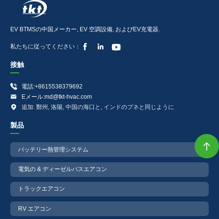
EV BTMSの中国メーカー, EV 空調設備, およびEV充電器.



私たちに従ってください：
接触

電話:+8615538379692

Eメール:md@tkt-hvac.com

追加: 鄭州, 洛陽, 中国の海口と, インドのプネと同じように
製品

バッテリー熱管理システム
電気の & ディーゼルバスエアコン
トラックエアコン
RV エアコン