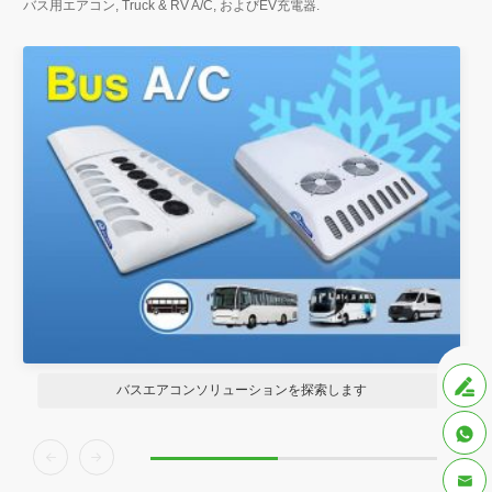
バス用エアコン,
Truck & RV A/C
, およびEV充電器.

バスエアコンソリューションを探索します



