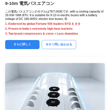
9-10m 電気バスエアコン
この電気バスエアコンのモデルはTKT-260Eです,
with a cooling capacity of
26 KW / 88K BTU.
It is suitable for
9-10
m electric buses with a battery
voltage of DC 280-800V
,
electric tour buses
, 等.
1.
Endorsed by global Fortune
500
leaders BYD
& タタ
2.
Proven in India's extremely high-heat markets
3.
Top-brand compressors
&
cores = Less downtime
さらに詳しく
今すぐ問い合わせる