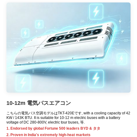
10-12m 電気バスエアコン
こちらの電気バス空調モデルはTKT-420Eです,
with a cooling capacity of
42
KW / 143K BTU.
It is suitable for
10-12
m electric buses with a battery
voltage of DC 280-800V
,
electric tour buses
, 等.
1.
Endorsed by global Fortune
500
leaders BYD
& タタ
2.
Proven in India's extremely high-heat markets