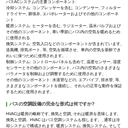
バスACシステムの主要コンポーネント:
冷却システム: コンプレッサーを含む, コンデンサー, フィルター
ドライヤー, 膨張弁, エバポレーターおよびその他のコンポーネ
ント.
暖房システム: ヒーターを含む, ラジエーター, 温水バルブおよび
その他のコンポーネント, 寒い季節にバス内の空気を暖めるため
に使用される.
換気システム: 空気入口などのコンポーネントが含まれています,
送風機, 排気ポート, 等, 空気を循環させ、車内の空気を新鮮でき
れいに保つために使用されます。.
制御システム: コントロールパネルも含めて, 温度センサー, 湿度
センサーとその他のコンポーネント, バス内の空気のさまざまな
パラメータを制御および調整するために使用されます。.
その他のコンポーネント: 水道管などの, エアパイプ, 排水管, 等,
さまざまなコンポーネントを接続し、それらの正常な動作を保証
するために使用されます。.
バスの空調設備の完全な形式は何ですか?
HVACは暖房の略称です, 換気と空調, それは暖房を意味します,
換気と空調。HVAC はバス空調システムも指します。, 通常は冷
却システムで構成されます, 暖房システム, 換気システム, そして