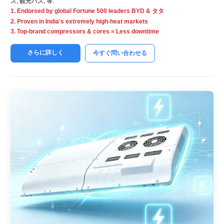
ス, 観光バス, 等.
1.
Endorsed by global Fortune
500
leaders BYD
& タタ
2.
Proven in India's extremely high-heat markets
3.
Top-brand compressors
&
cores = Less downtime
さらに詳しく
今すぐ問い合わせる