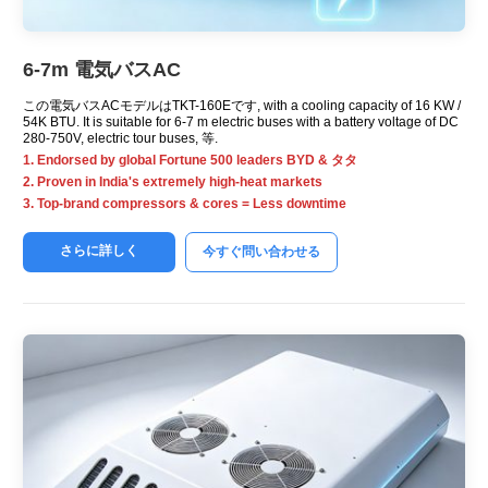
6-7m 電気バスAC
この電気バスACモデルはTKT-160Eです,
with a cooling capacity of
16 KW /
54K BTU.
It is suitable for
6-7
m electric buses with a battery voltage of DC
280-750V
,
electric tour buses
, 等.
1.
Endorsed by global Fortune
500
leaders BYD
& タタ
2.
Proven in India's extremely high-heat markets
3.
Top-brand compressors
&
cores = Less downtime
さらに詳しく
今すぐ問い合わせる