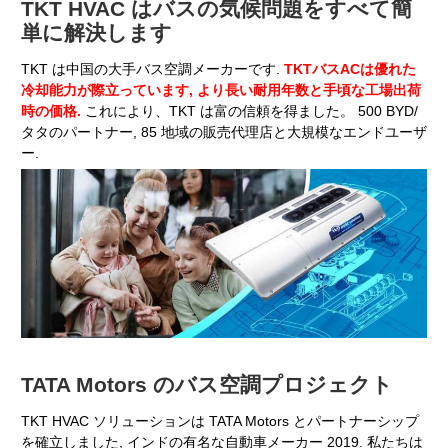
TKT HVAC はバスの気候問題をすべて簡
単に解決します
TKT は中国の大手バス空調メーカーです.
TKTバスACは優れた
冷却能力が際立っています, より長い耐用年数と手頃な工場出荷
時の価格.
これにより、TKT は富の信頼を得ました。 500 BYD/
タタのパートナー, 85 地域の販売代理店と大規模なエンドユーザ
ー.
TATA Motors のバス空調プロジェクト
TKT HVAC ソリューションは TATA Motors とパートナーシップ
を確立しました, インドの有名な自動車メーカー 2019. 私たちは