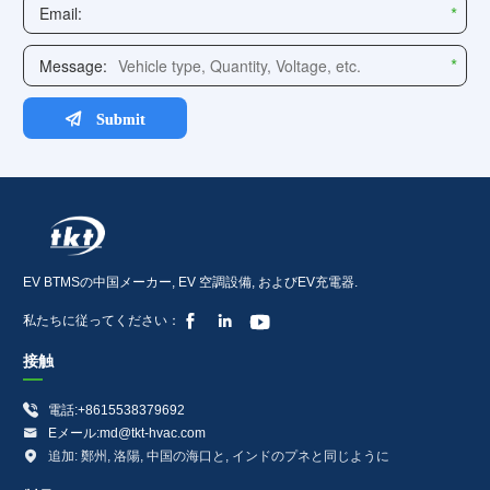
EV BTMSの中国メーカー, EV 空調設備, およびEV充電器.



私たちに従ってください：
接触

電話:+8615538379692

Eメール:md@tkt-hvac.com

追加: 鄭州, 洛陽, 中国の海口と, インドのプネと同じように