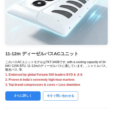
11-12m デ​​ィーゼルバスACユニット
このバスACユニットモデルはTKT-340Bです,
with a cooling capacity of
34
kW / 115K BTU. 11-12mのディーゼルバスに適しています。, シャトルバス,
観光バス, 等.
1.
Endorsed by global Fortune
500
leaders BYD
& タタ
2.
Proven in India's extremely high-heat markets
3.
Top-brand compressors
&
cores = Less downtime
さらに詳しく
今すぐ問い合わせる