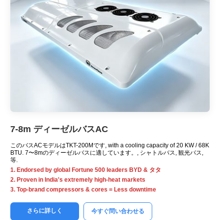
7-8m デ​​ィーゼルバスAC
このバスACモデルはTKT-200Mです,
with a cooling capacity of
20 KW / 68K
BTU. 7〜8mのディーゼルバスに適しています。, シャトルバス, 観光バス,
等.
1.
Endorsed by global Fortune
500
leaders BYD
& タタ
2.
Proven in India's extremely high-heat markets
3.
Top-brand compressors
&
cores = Less downtime
さらに詳しく
今すぐ問い合わせる