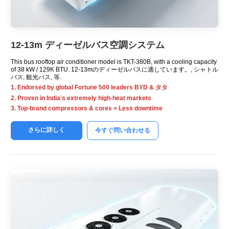
12-13m デ​​ィーゼルバス空調システム
This bus rooftop air conditioner model is TKT-380B
,
with a cooling capacity
of
38 kW / 129K BTU. 12-13mのディーゼルバスに適しています。, シャトル
バス, 観光バス, 等.
1.
Endorsed by global Fortune
500
leaders BYD
& タタ
2.
Proven in India's extremely high-heat markets
3.
Top-brand compressors
&
cores = Less downtime
さらに詳しく
今すぐ問い合わせる