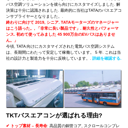
バス空調ソリューションを彼ら向けにカスタマイズしました. 解
決策は十分に認識されました. 最終的に当社はTATAのバスエアコ
ンサプライヤーとなりました。.
終わりに向けて 2019, シニア. TATAモーターズのマネージャー
はこう語った。, 「非常に良い製品です」. 耐久性とパフォーマ
ンス. 初めて使ってみました 45 900万台のEVバスはありませ
ん。」
今頃, TATA 向けにカスタマイズされた電気バス空調システム
は、長期間にわたって安定して稼働しています。 5 年. これは当
社の設計力と製造力を十分に反映しています。.
詳細を確認する.
TKTバスエアコンが選ばれる理由?
✔ トップ素材 – 長寿命
: 高品質の銅管コア, スクロールコンプレ