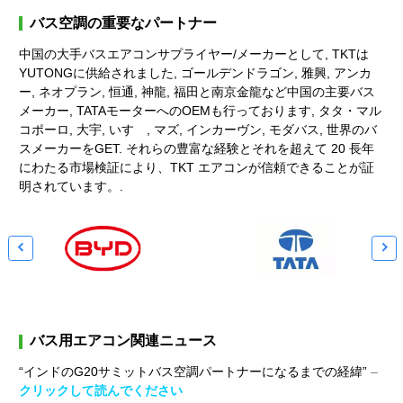
バス空調の重要なパートナー
中国の大手バスエアコンサプライヤー/メーカーとして, TKTは
YUTONGに供給されました, ゴールデンドラゴン, 雅興, アンカ
ー, ネオプラン, 恒通, 神龍, 福田と南京金龍など中国の主要バス
メーカー, TATAモーターへのOEMも行っております, タタ・マル
コポーロ, 大宇, いすゞ, マズ, インカーヴン, モダバス, 世界のバ
スメーカーをGET. それらの豊富な経験とそれを超えて 20 長年
にわたる市場検証により、TKT エアコンが信頼できることが証
明されています。.


バス用エアコン関連ニュース
“インドのG20サミットバス空調パートナーになるまでの経緯”
–
クリックして読んでください