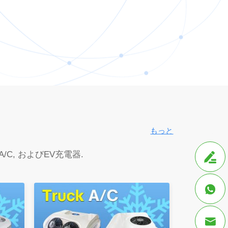
もっと
A/C
, およびEV充電器.


