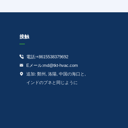
接触
電話:+8615538379692

Eメール:md@tkt-hvac.com

追加: 鄭州, 洛陽, 中国の海口と,

インドのプネと同じように