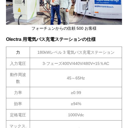
フォーチュンからの信頼 500 お客様
Olectra 用電気バス充電ステーションの仕様
力
180kWレベル 3 電気バス充電ステーション
入力電圧
3-フェーズ400V/440V/480V+15％AC
動作周波
45～65Hz
数
力率
≥0.99
効率
≥94%
定格電圧
1000Vdc
マックス.