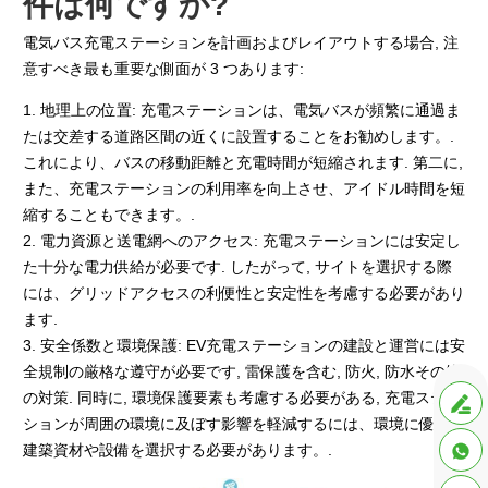
件は何ですか?
電気バス充電ステーションを計画およびレイアウトする場合, 注
意すべき最も重要な側面が 3 つあります:
1. 地理上の位置: 充電ステーションは、電気バスが頻繁に通過ま
たは交差する道路区間の近くに設置することをお勧めします。.
これにより、バスの移動距離と充電時間が短縮されます. 第二に,
また、充電ステーションの利用率を向上させ、アイドル時間を短
縮することもできます。.
2. 電力資源と送電網へのアクセス: 充電ステーションには安定し
た十分な電力供給が必要です. したがって, サイトを選択する際
には、グリッドアクセスの利便性と安定性を考慮する必要があり
ます.
3. 安全係数と環境保護: EV充電ステーションの建設と運営には安
全規制の厳格な遵守が必要です, 雷保護を含む, 防火, 防水その他
の対策. 同時に, 環境保護要素も考慮する必要がある, 充電ステー

ションが周囲の環境に及ぼす影響を軽減するには、環境に優しい

建築資材や設備を選択する必要があります。.