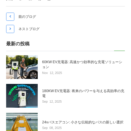

前のブログ

ネストブログ
最新の投稿
60KW EV充電器: 高速かつ効率的な充電ソリューシ
ョン
Nov
12,
2025
180KW EV充電器: 将来のパワーを与える高効率の充
電
Sep
12,
2025
24vバスエアコン: 小さな伝統的なバスの新しい選択
Sep
08,
2025