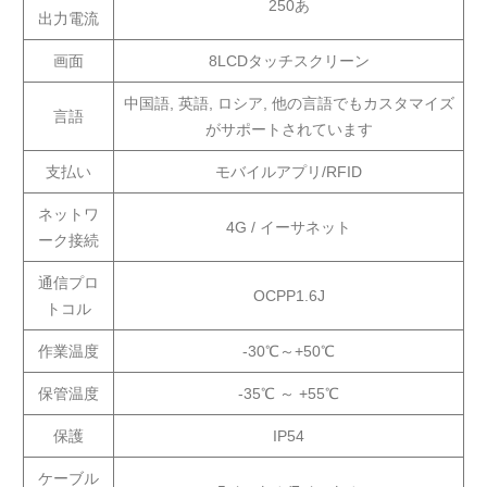
250あ
出力電流
画面
8LCDタッチスクリーン
中国語, 英語, ロシア, 他の言語でもカスタマイズ
言語
がサポートされています
支払い
モバイルアプリ/RFID
ネットワ
4G / イーサネット
ーク接続
通信プロ
OCPP1.6J
トコル
作業温度
-30℃～+50℃
保管温度
-35℃ ～ +55℃
保護
IP54
ケーブル