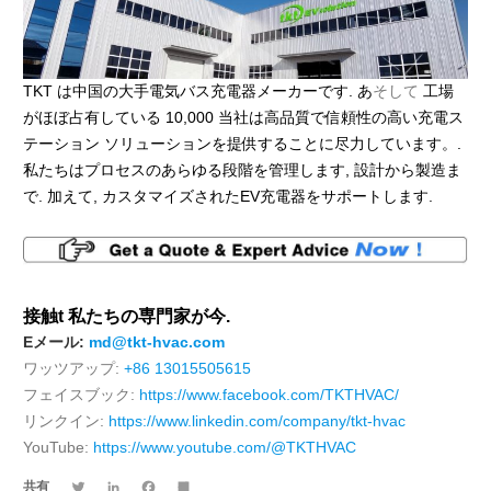
TKT は中国の大手電気バス充電器メーカーです. あ
そして
工場
がほぼ占有している 10,000 当社は高品質で信頼性の高い充電ス
テーション ソリューションを提供することに尽力しています。.
私たちはプロセスのあらゆる段階を管理します, 設計から製造ま
で. 加えて, カスタマイズされたEV充電器をサポートします.
接触
t
私たちの専門家が今.
Eメール:
md@tkt-hvac.com
ワッツアップ:
+86 13015505615
フェイスブック:
https://www.facebook.com/TKTHVAC/
リンクイン:
https://www.linkedin.com/company/tkt-hvac
YouTube:
https://www.youtube.com/@TKTHVAC
Twitter
LinkedIn
Facebook
Share
共有