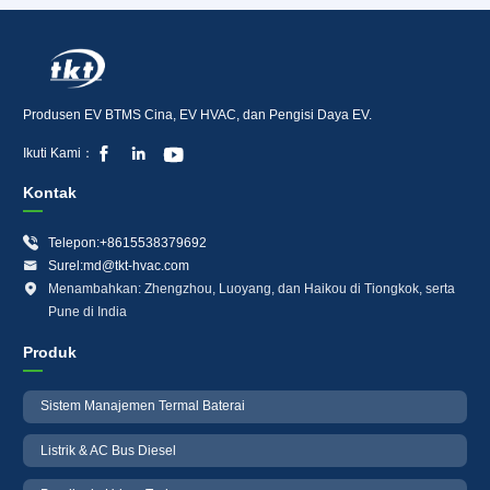
Produsen EV BTMS Cina, EV HVAC, dan Pengisi Daya EV.



Ikuti Kami：
Kontak

Telepon:+8615538379692

Surel:md@tkt-hvac.com

Menambahkan: Zhengzhou, Luoyang, dan Haikou di Tiongkok, serta
Pune di India
Produk
Sistem Manajemen Termal Baterai
Listrik & AC Bus Diesel