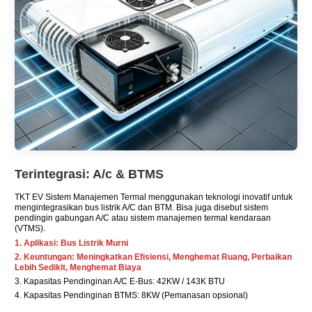
Terintegrasi: A/c & BTMS
TKT EV Sistem Manajemen Termal menggunakan teknologi inovatif untuk
mengintegrasikan bus listrik A/C dan BTM. Bisa juga disebut sistem
pendingin gabungan A/C atau sistem manajemen termal kendaraan
(VTMS).
1. Aplikasi: Bus Listrik Murni
2. Keuntungan: Meningkatkan Efisiensi, Menghemat Ruang, Perbaikan
Lebih Sedikit, Menghemat Biaya
3. Kapasitas Pendinginan A/C E-Bus: 42KW / 143K BTU
4. Kapasitas Pendinginan BTMS: 8KW (Pemanasan opsional)