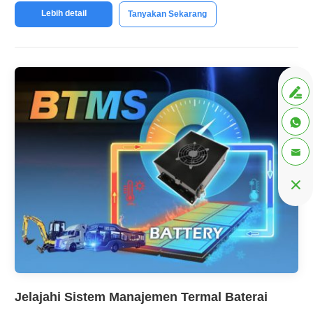
Lebih detail
Tanyakan Sekarang




Jelajahi Sistem Manajemen Termal Baterai