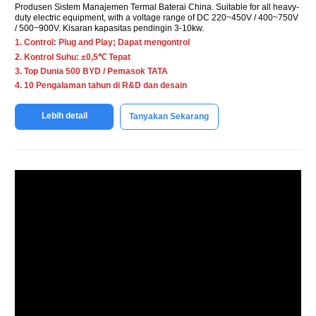
Produsen Sistem Manajemen Termal Baterai China.
Suitable for all heavy-
duty electric equipment
,
with a voltage range of DC 220~450V
/ 400~750V
/ 500~900V. Kisaran kapasitas pendingin 3-10kw.
1.
Control
:
Plug and Play
; Dapat mengontrol
2. Kontrol Suhu: ±0,5℃ Tepat
3. Top Dunia 500 BYD / Pemasok TATA
4. 10 Pengalaman tahun di R&D dan desain
Lebih detail
Tanyakan Sekarang