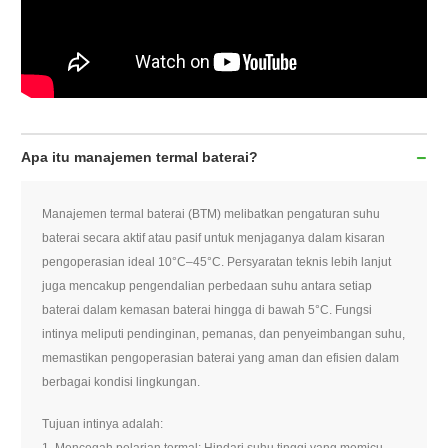
Apa itu manajemen termal baterai?
Manajemen termal baterai (BTM) melibatkan pengaturan suhu
baterai secara aktif atau pasif untuk menjaganya dalam kisaran
pengoperasian ideal 10°C–45°C. Persyaratan teknis lebih lanjut
juga mencakup pengendalian perbedaan suhu antara setiap
baterai dalam kemasan baterai hingga di bawah 5°C. Fungsi
intinya meliputi pendinginan, pemanas, dan penyeimbangan suhu,
memastikan pengoperasian baterai yang aman dan efisien dalam
berbagai kondisi lingkungan.
Tujuan intinya adalah:
1. Mencegah pelarian termal: Hindari suhu tinggi yang memicu