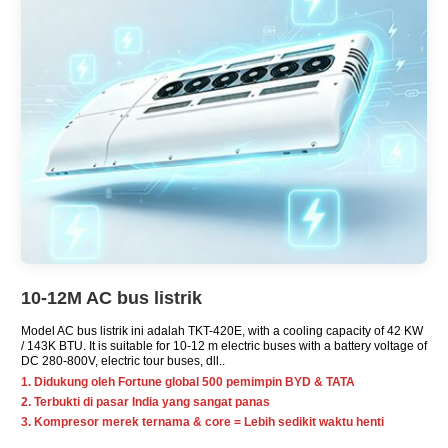
10-12M AC bus listrik
Model AC bus listrik ini adalah TKT-420E,
with a cooling capacity of
42 KW
/ 143K BTU.
It is suitable for
10-12
m electric buses with a battery voltage of
DC 280-800V
,
electric tour buses
, dll..
1. Didukung oleh Fortune global 500 pemimpin BYD & TATA
2. Terbukti di pasar India yang sangat panas
3. Kompresor merek ternama & core = Lebih sedikit waktu henti