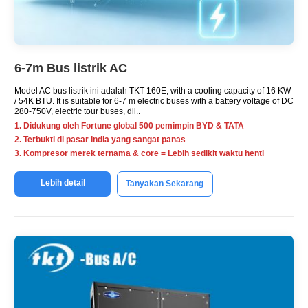
6-7m Bus listrik AC
Model AC bus listrik ini adalah TKT-160E,
with a cooling capacity of
16 KW
/ 54K BTU.
It is suitable for
6-7
m electric buses with a battery voltage of DC
280-750V
,
electric tour buses
, dll..
1. Didukung oleh Fortune global 500 pemimpin BYD & TATA
2. Terbukti di pasar India yang sangat panas
3. Kompresor merek ternama & core = Lebih sedikit waktu henti
Lebih detail
Tanyakan Sekarang