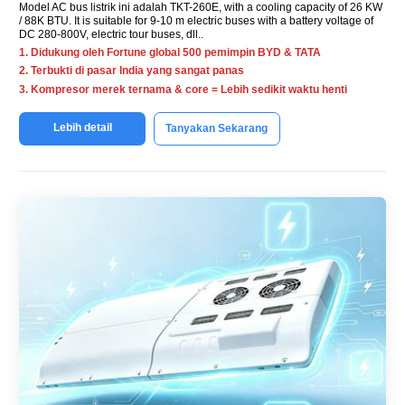
Model AC bus listrik ini adalah TKT-260E,
with a cooling capacity of
26 KW
/ 88K BTU.
It is suitable for
9-10
m electric buses with a battery voltage of
DC 280-800V
,
electric tour buses
, dll..
1. Didukung oleh Fortune global 500 pemimpin BYD & TATA
2. Terbukti di pasar India yang sangat panas
3. Kompresor merek ternama & core = Lebih sedikit waktu henti
Lebih detail
Tanyakan Sekarang