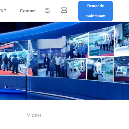
Demande


TKT
Contact
maintenant
Vidéo