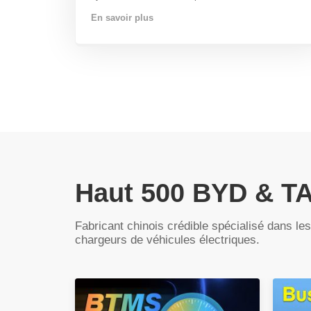
Comment juger un système de climatisation de bus
En savoir plus
de toit de haute qualité, etc..
Haut 500
BYD & TAT
Fabricant chinois crédible spécialisé dans l
chargeurs de véhicules électriques.