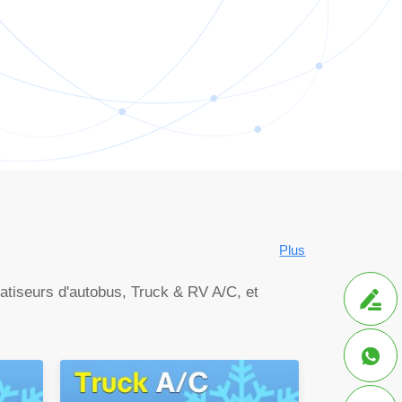
Plus
matiseurs d'autobus,
Truck & RV A/C
, et

