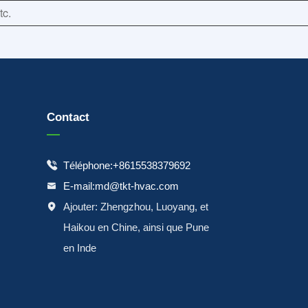
Contact
Téléphone:+8615538379692

E-mail:md@tkt-hvac.com

Ajouter: Zhengzhou, Luoyang, et

Haikou en Chine, ainsi que Pune
en Inde