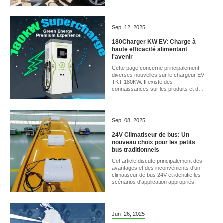
fabricant professionnel.
Sep
12,
2025
180Charger KW EV: Charge à
haute efficacité alimentant
l'avenir
Cette page concerne principalement
diverses nouvelles sur le chargeur EV
TKT 180KW. Il existe des
connaissances sur les produits et des
projets de coopération.
Sep
08,
2025
24V Climatiseur de bus: Un
nouveau choix pour les petits
bus traditionnels
Cet article discute principalement des
avantages et des inconvénients d'un
climatiseur de bus 24V et identifie les
scénarios d'application appropriés.
Jun
26,
2025