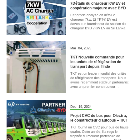
7Détails du chargeur KW EV et
coopération majeure avec BYD
Cet article analyse en détail le
chargeur 7kw. Et TKT® EV est
devenu un fournisseur de soutien du
chargeur BYD 7KW EV au Sri Lanka.
Mar
04,
2025
TKT Nouvelle commande pour
les unités de réfrigération de
transport depuis l'Inde
TKT est un leader mondial des unités
de réfrigération des transports. Nous
avons récemment établi un partenariat
avec un premier constructeur
automobile basé en Inde.
Dec
19,
2024
Projet CVC de bus pour Olectra,
le constructeur d'autobus – TKT
TKT fournit un CVC pour bus de haute
qualité. Cette année, il a reçu le
trophée du meilleur partenaire de