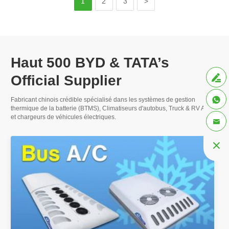
1
2
3
>
Haut 500
BYD & TATA’s
Plus
Official Supplier


Fabricant chinois crédible spécialisé dans les systèmes de gestion
thermique de la batterie (BTMS), Climatiseurs d'autobus,
Truck & RV A/C
,
et chargeurs de véhicules électriques.

