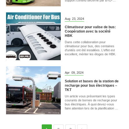
support continu décerné par BYD-
Olectra..
Aug
23,
2024
Climatiseur pour valise de bus:
Coopération avec la société
HBK
Dans cette collaboration pour
climatiseur pour bus, des centaines
d'unités ont été installées. L'effet est
excellent, mériter les éloges de HBK.
Apr
09,
2024
Solution et bases de la station de
recharge pour bus électriques –
TKT
Un article vous présentant les types
courants de bornes de recharge pour
bus électriques. À quoi devez-vous
faire attention lors de la planification de
l'aménagement?