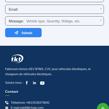
Fabricant chinois d'EV BTMS, CVC pour véhicules électriques, et
chargeurs de véhicules électriques.



Suivez-nous：
Contact

Téléphone:+8615538379692

E-mail:md@tkt-hvac.com
