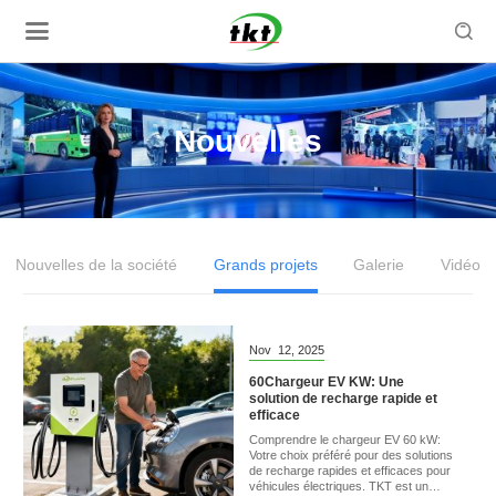

Nouvelles
Nouvelles de la société
Grands projets
Galerie
Vidéo
Nov
12,
2025
60Chargeur EV KW: Une
solution de recharge rapide et
efficace
Comprendre le chargeur EV 60 kW:
Votre choix préféré pour des solutions
de recharge rapides et efficaces pour
véhicules électriques. TKT est un