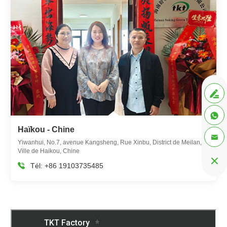


Haïkou - Chine

Yiwanhui, No.7, avenue Kangsheng, Rue Xinbu, District de Meilan,
Ville de Haikou, Chine

Tél:
+86 19103735485
