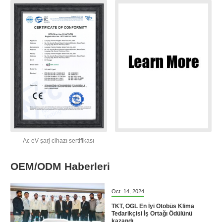
Ac eV şarj cihazı sertifikası
OEM/ODM Haberleri
Oct
14,
2024
TKT, OGL En İyi Otobüs Klima
Tedarikçisi İş Ortağı Ödülünü
kazandı