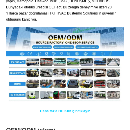
yapın, Marcopolo, Daewoo, Isuzu, MAZ, DÖNÜŞMÜŞ, MODABÜS,
Dünyadaki otobüs üreticisi GET ect. Bu zengin deneyim ve üzeri 20
Yıllarca pazar doğrulaması TKT HVAC Bustermo Solutions'ın güvenilir
olduğunu kanıtlıyor.
Daha fazla HD Kılıf için tıklayın
OEM/ODM işlemi