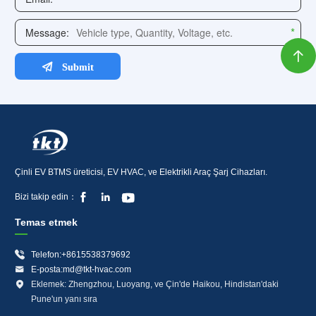

Çinli EV BTMS üreticisi, EV HVAC, ve Elektrikli Araç Şarj Cihazları.



Bizi takip edin：
Temas etmek

Telefon:+8615538379692

E-posta:md@tkt-hvac.com

Eklemek: Zhengzhou, Luoyang, ve Çin'de Haikou, Hindistan'daki
Pune'un yanı sıra