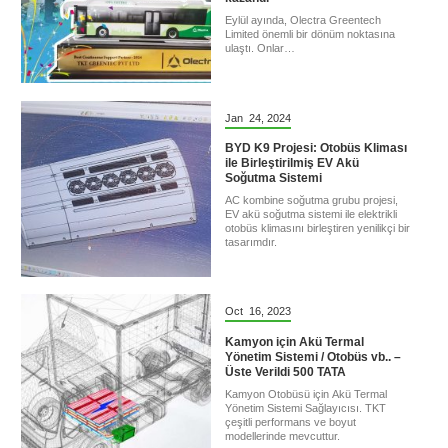
Eylül ayında, Olectra Greentech
Limited önemli bir dönüm noktasına
ulaştı. Onlar…
Jan
24,
2024
BYD K9 Projesi: Otobüs Kliması
ile Birleştirilmiş EV Akü
Soğutma Sistemi
AC kombine soğutma grubu projesi,
EV akü soğutma sistemi ile elektrikli
otobüs klimasını birleştiren yenilikçi bir
tasarımdır.
Oct
16,
2023
Kamyon için Akü Termal
Yönetim Sistemi / Otobüs vb.. –
Üste Verildi 500 TATA
Kamyon Otobüsü için Akü Termal
Yönetim Sistemi Sağlayıcısı. TKT
çeşitli performans ve boyut
modellerinde mevcuttur.