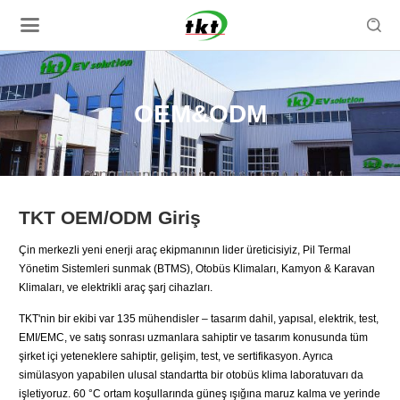

OEM&ODM
TKT OEM/ODM Giriş
Çin merkezli yeni enerji araç ekipmanının lider üreticisiyiz, Pil Termal
Yönetim Sistemleri sunmak (BTMS), Otobüs Klimaları, Kamyon & Karavan
Klimaları, ve elektrikli araç şarj cihazları.
TKT'nin bir ekibi var 135 mühendisler – tasarım dahil, yapısal, elektrik, test,
EMI/EMC, ve satış sonrası uzmanlara sahiptir ve tasarım konusunda tüm
şirket içi yeteneklere sahiptir, gelişim, test, ve sertifikasyon. Ayrıca
simülasyon yapabilen ulusal standartta bir otobüs klima laboratuvarı da
işletiyoruz. 60 °C ortam koşullarında güneş ışığına maruz kalma ve yerinde