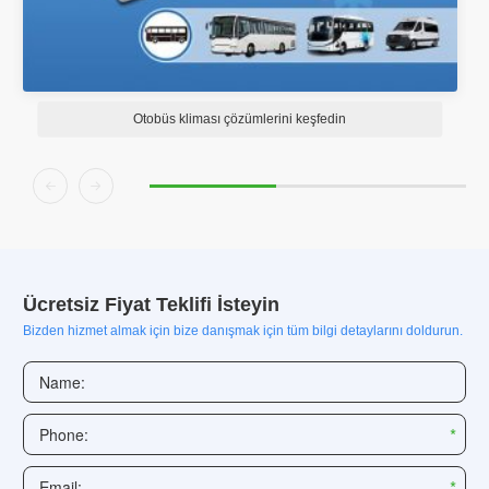
Otobüs kliması çözümlerini keşfedin
RV K


Ücretsiz Fiyat Teklifi İsteyin
Bizden hizmet almak için bize danışmak için tüm bilgi detaylarını doldurun.