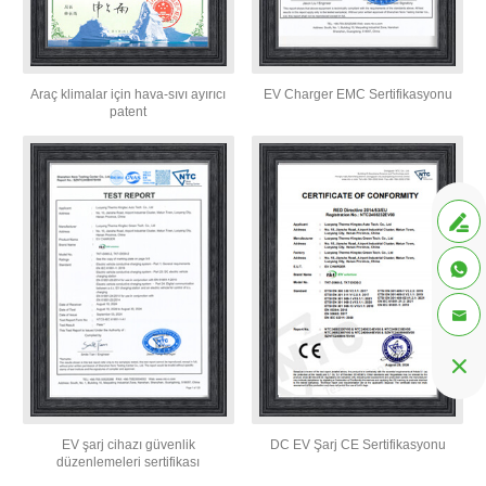
Araç klimalar için hava-sıvı ayırıcı
EV Charger EMC Sertifikasyonu
patent




EV şarj cihazı güvenlik
DC EV Şarj CE Sertifikasyonu
düzenlemeleri sertifikası