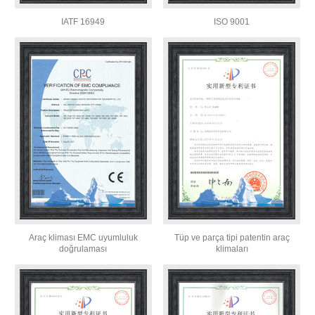
IATF 16949
ISO 9001
Araç kliması EMC uyumluluk
Tüp ve parça tipi patentin araç
doğrulaması
klimaları