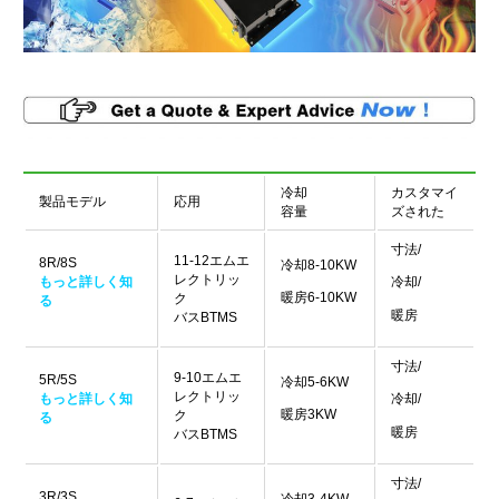
冷却
カスタマイ
製品モデル
応用
容量
ズされた
寸法/
11-12エムエ
8R/8S
冷却8-10KW
レクトリッ
もっと詳しく知
冷却/
暖房6-10KW
ク
る
暖房
バスBTMS
寸法/
9-10エムエ
5R/5S
冷却5-6KW
レクトリッ
もっと詳しく知
冷却/
暖房3KW
ク
る
暖房
バスBTMS
寸法/
3R/3S