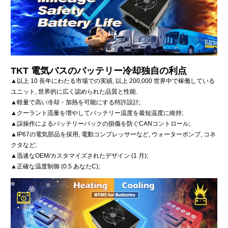
TKT 電気バスのバッテリー冷却独自の利点
▲以上 10 長年にわたる市場での実績, 以上 200,000 世界中で稼働している
ユニット, 世界的に広く認められた品質と性能.
▲軽量で高い冷却・加熱を可能にする特許設計;
▲クーラント流量を増やしてバッテリー温度を最短温度に維持;
▲誤操作によるバッテリーパックの損傷を防ぐCANコントロール;
▲IP67の電気部品を採用, 電動コンプレッサーなど, ウォーターポンプ, コネ
クタなど;
▲迅速なOEM/カスタマイズされたデザイン (1 月);
▲正確な温度制御 (0.5 あなたC);