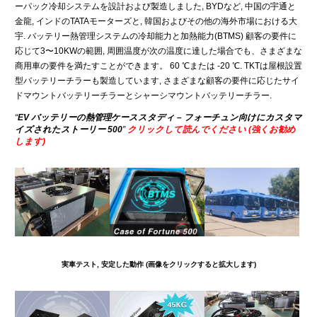
ーパック冷却システムを設計および製造しました, BYDなど, 中国の宇通と
金龍, インドのTATAモーターズと, 韓国およびその他の海外市場における大
宇. バッテリー熱管理システムの冷却能力と加熱能力(BTMS) 顧客の要件に
応じて3〜10KWの範囲, 周囲温度が次の温度に達した場合でも、さまざまな
商用車の要件を満たすことができます。 60 ℃または -20 ℃. TKTは屋根設置
型バッテリーチラーも製造しています, さまざまな顧客の要件に応じたサイ
ドマウントバッテリーチラーとシャーシマウントバッテリーチラー.
“
EV バッテリーの熱管理ケーススタディ – フォーチュン向けにカスタマ
イズされたストーリー 500
”
クリックして読んでください (強くお勧め
します)
実車テスト, 安定した動作 (画像をクリックすると拡大します)