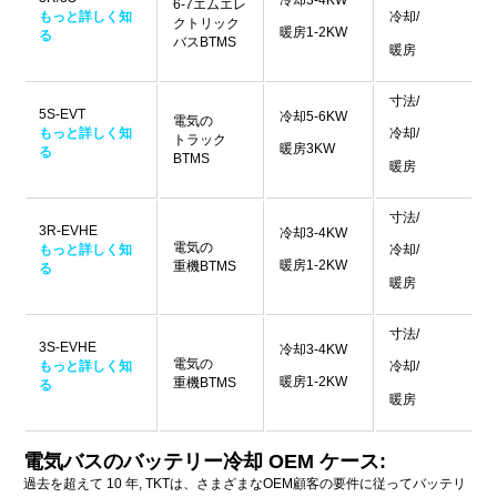
冷却3-4KW
6-7エムエレ
もっと詳しく知
冷却/
クトリック
暖房1-2KW
る
バスBTMS
暖房
寸法/
5S-EVT
冷却5-6KW
電気の
もっと詳しく知
冷却/
トラック
暖房3KW
る
BTMS
暖房
寸法/
3R-EVHE
冷却3-4KW
電気の
もっと詳しく知
冷却/
暖房1-2KW
重機BTMS
る
暖房
寸法/
3S-EVHE
冷却3-4KW
電気の
もっと詳しく知
冷却/
暖房1-2KW
重機BTMS
る
暖房
電気バスのバッテリー冷却 OEM ケース:
過去を超えて 10 年, TKTは、さまざまなOEM顧客の要件に従ってバッテリ