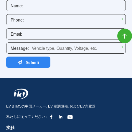

EV BTMSの中国メーカー, EV 空調設備, およびEV充電器.



私たちに従ってください：
接触