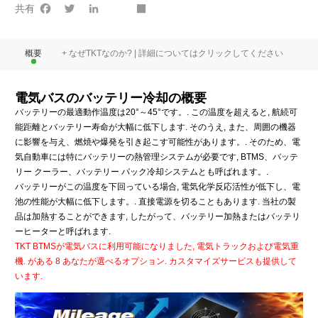
Facebook
Twitter
LinkedIn
youtube
Share
共有
概要
+ なぜTKTなのか? | 詳細についてはクリックしてください
+ 
電気バスのバッテリー冷却の概要
バッテリーの最適動作温度は20°～45°です。. この温度を超えると, 航続可
能距離とバッテリー寿命が大幅に低下します. そのうえ, また、周囲の機器
に影響を与え、燃焼や爆発を引き起こす可能性があります。. そのため、電
気自動車には特にバッテリーの熱管理システムが必要です, BTMS、バッテ
リー クーラー、バッテリー パック冷却システムとも呼ばれます。.
バッテリーがこの温度を下回っている場合, 電気化学反応活性が低下し、電
池の性能が大幅に低下します。. 直接電源を切ることもあります. 当社の製
品は加熱することができます, したがって、バッテリー加熱またはバッテリ
ーヒーターと呼ばれます.
TKT BTMSが電気バスに利用可能になりました, 電気トラックおよび電気重
機. がある 8 あなたが選べるオプション. カスタマイズサービスも提供して
います.