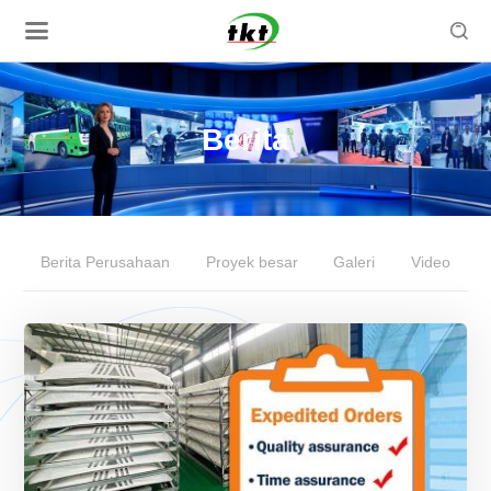

Berita
Berita Perusahaan
Proyek besar
Galeri
Video