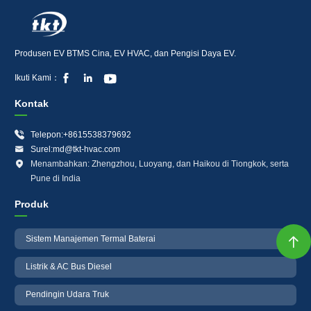
Produsen EV BTMS Cina, EV HVAC, dan Pengisi Daya EV.



Ikuti Kami：
Kontak

Telepon:+8615538379692

Surel:md@tkt-hvac.com

Menambahkan: Zhengzhou, Luoyang, dan Haikou di Tiongkok, serta
Pune di India
Produk
Sistem Manajemen Termal Baterai

Listrik & AC Bus Diesel
Pendingin Udara Truk