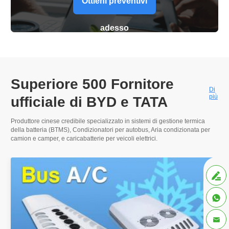
Ottieni preventivi
adesso
Superiore 500
Fornitore
Di
più
ufficiale di BYD e TATA
Produttore cinese credibile specializzato in sistemi di gestione termica
della batteria (BTMS), Condizionatori per autobus,
Aria condizionata per
camion e camper
, e caricabatterie per veicoli elettrici.


