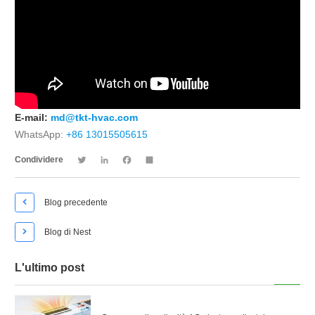
E-mail:
md@tkt-hvac.com
WhatsApp:
+86 13015505615
Twitter
LinkedIn
Facebook
Share
Condividere

Blog precedente

Blog di Nest
L'ultimo post