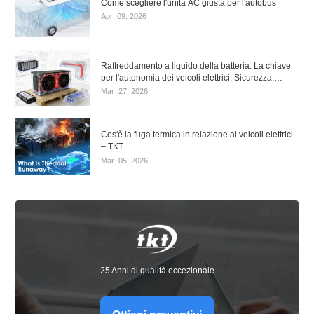
Come scegliere l'unità AC giusta per l'autobus
Apr
09,
2026
Raffreddamento a liquido della batteria: La chiave
per l'autonomia dei veicoli elettrici, Sicurezza,
Longevità
Mar
27,
2026
Cos'è la fuga termica in relazione ai veicoli elettrici
– TKT
Mar
05,
2026
25 Anni di qualità eccezionale