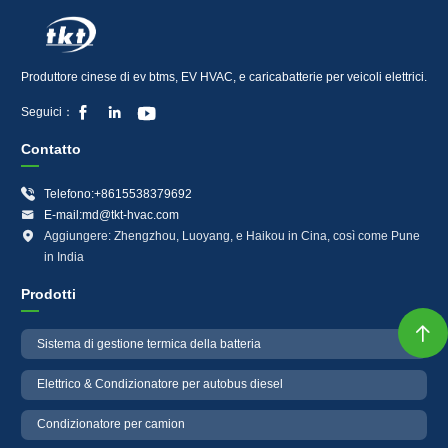
Produttore cinese di ev btms, EV HVAC, e caricabatterie per veicoli elettrici.



Seguici：
Contatto

Telefono:+8615538379692

E-mail:md@tkt-hvac.com

Aggiungere: Zhengzhou, Luoyang, e Haikou in Cina, così come Pune
in India
Prodotti

Sistema di gestione termica della batteria
Elettrico & Condizionatore per autobus diesel
Condizionatore per camion