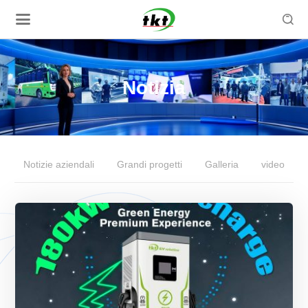

Notizia
Notizie aziendali
Grandi progetti
Galleria
video