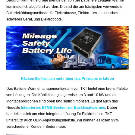
Dadurch kann eine große Menge der von der Batterie erzeugten Wärme
kontinuierlich abgeführt werden. Dies ist die am häufigsten verwendete
Batteriekühlungsmethode für Elektrobusse, Elektro-Lkw, elektrisches
schweres Gerät, und Elektroboote.
Klicken Sie hier, um mehr über das Prinzip zu erfahren
Das Batterie-Wärmemanagementsystem von TKT bietet eine breite Palette
von Lösungen. Die Kühlleistung liegt zwischen 3 und 10 kW und die
Montagepositionen sind oben und seitlich montiert. Es gibt auch das
Neueste
Integriertes BTMS-System zur Busklimatisierung
, Dabei
handelt es sich um eine integrierte Lösung für Elektrobusse. TKT
unterstützt auch OEM-Anpassungsdienste. Wir können es lösen 99%
verschiedener Kunden’ Bedürfnisse.