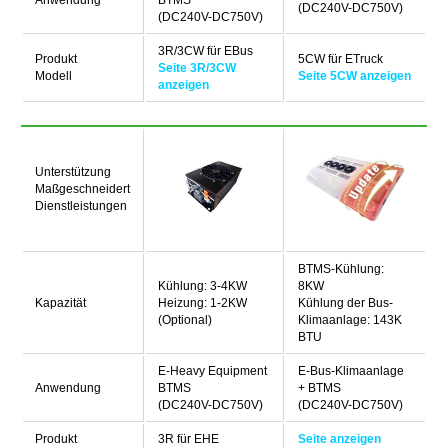
Anwendung
BTMS
(DC240V-DC750V)
(DC240V-DC750V)
3R/3CW für EBus
Produkt
5CW für ETruck
Seite 3R/3CW
Modell
Seite 5CW anzeigen
anzeigen
Unterstützung
Maßgeschneidert
Dienstleistungen
BTMS-Kühlung:
Kühlung: 3-4KW
8KW
Kapazität
Heizung: 1-2KW
Kühlung der Bus-
(Optional)
Klimaanlage: 143K
BTU
E-Heavy Equipment
E-Bus-Klimaanlage
Anwendung
BTMS
+ BTMS
(DC240V-DC750V)
(DC240V-DC750V)
Produkt
3R für EHE
Seite anzeigen