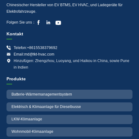
Chinesischer Hersteller von EV BTMS, EV HVAC, und Ladegeräte für
Elektrofahrzeuge.



Folgen Sie uns：
Kontakt

Telefon:+8615538379692

Email:md@tkt-hvac.com

Hinzufügen: Zhengzhou, Luoyang, und Haikou in China, sowie Pune
in Indien
Produkte
Batterie-Wärmemanagementsystem
Elektrisch & Klimaanlage für Dieselbusse
LKW-Klimaanlage
Wohnmobil-Klimaanlage