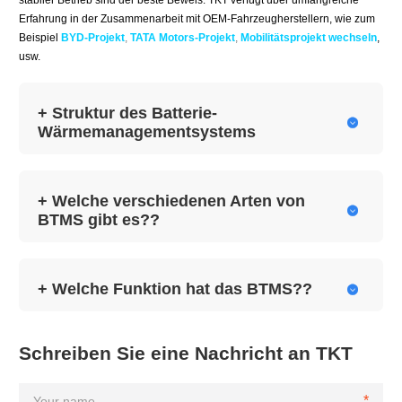
stabiler Betrieb sind der beste Beweis. TKT verfügt über umfangreiche
Erfahrung in der Zusammenarbeit mit OEM-Fahrzeugherstellern, wie zum
Beispiel
BYD-Projekt
,
TATA Motors-Projekt
,
Mobilitätsprojekt wechseln
,
usw.
+ Struktur des Batterie-

Wärmemanagementsystems
+ Welche verschiedenen Arten von

BTMS gibt es??
+ Welche Funktion hat das BTMS??

Schreiben Sie eine Nachricht an TKT