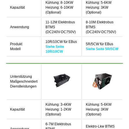
Kühlung: 8-10KW
Kühlung: 5-6KW
Kapazität
Heizung: 6-10KW
Heizung: 3KW
(Optional)
(Optional)
11-12M Elektrobus
8-10M Elektrobus
Anwendung
BTMS
BTMS
(DC240V-DC750V)
(DC240V-DC750V)
10R/10CW für EBus
Produkt
5R/5CW für EBus
Siehe Seite
Modell
Siehe Seite 5R/5CW
10R/10CW
Unterstützung
Maßgeschneidert
Dienstleistungen
Kühlung: 3-4KW
Kühlung: 5-6KW
Kapazität
Heizung: 1-2KW
Heizung: 3KW
(Optional)
(Optional)
6-7M Elektrobus
Elektro-Lkw BTMS