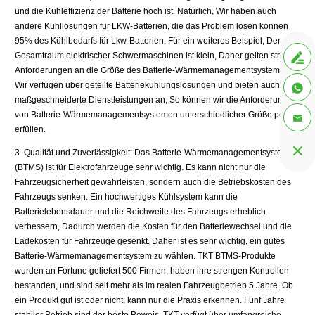
und die Kühleffizienz der Batterie hoch ist. Natürlich, Wir haben auch
andere Kühllösungen für LKW-Batterien, die das Problem lösen können
95% des Kühlbedarfs für Lkw-Batterien. Für ein weiteres Beispiel, Der
Gesamtraum elektrischer Schwermaschinen ist klein, Daher gelten strenge

Anforderungen an die Größe des Batterie-Wärmemanagementsystems.
Wir verfügen über geteilte Batteriekühlungslösungen und bieten auch

maßgeschneiderte Dienstleistungen an, So können wir die Anforderungen
von Batterie-Wärmemanagementsystemen unterschiedlicher Größe perfekt

erfüllen.

3. Qualität und Zuverlässigkeit: Das Batterie-Wärmemanagementsystem
(BTMS) ist für Elektrofahrzeuge sehr wichtig. Es kann nicht nur die
Fahrzeugsicherheit gewährleisten, sondern auch die Betriebskosten des
Fahrzeugs senken. Ein hochwertiges Kühlsystem kann die
Batterielebensdauer und die Reichweite des Fahrzeugs erheblich
verbessern, Dadurch werden die Kosten für den Batteriewechsel und die
Ladekosten für Fahrzeuge gesenkt. Daher ist es sehr wichtig, ein gutes
Batterie-Wärmemanagementsystem zu wählen. TKT BTMS-Produkte
wurden an Fortune geliefert 500 Firmen, haben ihre strengen Kontrollen
bestanden, und sind seit mehr als im realen Fahrzeugbetrieb 5 Jahre. Ob
ein Produkt gut ist oder nicht, kann nur die Praxis erkennen. Fünf Jahre