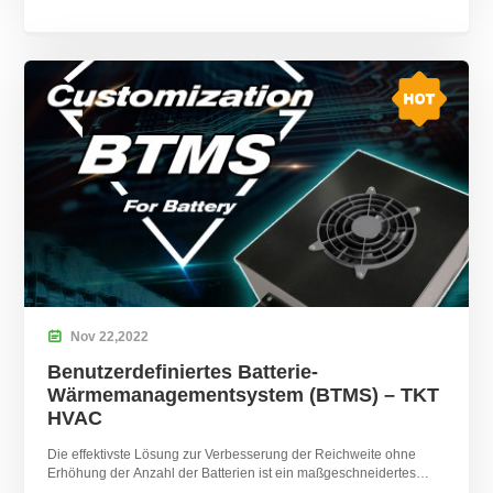

Nov
22,
2022
Benutzerdefiniertes Batterie-
Wärmemanagementsystem (BTMS) – TKT
HVAC
Die effektivste Lösung zur Verbesserung der Reichweite ohne
Erhöhung der Anzahl der Batterien ist ein maßgeschneidertes
Batterie-Wärmemanagementsystem.