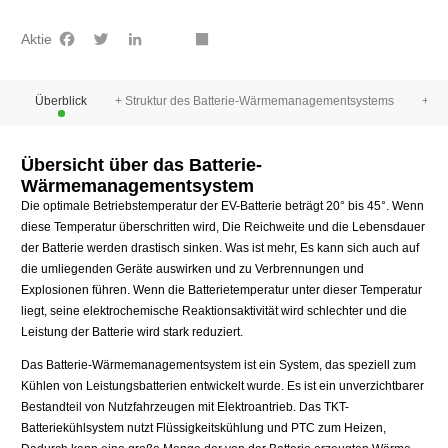
Facebook
Twitter
LinkedIn
youtube
Share
Aktie
Überblick
+ Struktur des Batterie-Wärmemanagementsystems
+ We
Übersicht über das Batterie-
Wärmemanagementsystem
Die optimale Betriebstemperatur der EV-Batterie beträgt 20° bis 45°. Wenn
diese Temperatur überschritten wird, Die Reichweite und die Lebensdauer
der Batterie werden drastisch sinken. Was ist mehr, Es kann sich auch auf
die umliegenden Geräte auswirken und zu Verbrennungen und
Explosionen führen. Wenn die Batterietemperatur unter dieser Temperatur
liegt, seine elektrochemische Reaktionsaktivität wird schlechter und die
Leistung der Batterie wird stark reduziert.
Das Batterie-Wärmemanagementsystem ist ein System, das speziell zum
Kühlen von Leistungsbatterien entwickelt wurde. Es ist ein unverzichtbarer
Bestandteil von Nutzfahrzeugen mit Elektroantrieb. Das TKT-
Batteriekühlsystem nutzt Flüssigkeitskühlung und PTC zum Heizen,