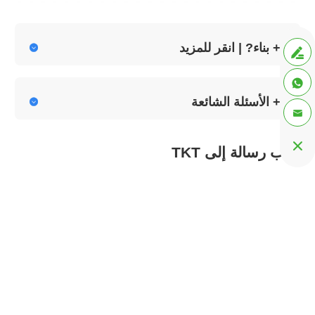
+ بناء? | انقر للمزيد



+ الأسئلة الشائعة



اكتب رسالة إلى TKT