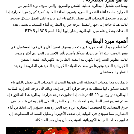
ويصاحب تشغيل البطارية عملية الشحن والتفريغ, والتي سوف تولد الكثير من
الحرارة. خاصة أثناء الشحن السريع وتفريغ الطاقة العالية. كمية كبيرة من الحرارة, إذا
لم يبرد, سيجعل المعدات التي تعمل بالكهرباء غير قادرة على العمل بشكل صحيح.
لذلك هناك حاجة إلى جهاز لتقليل درجة حرارة البطارية أثناء التشغيل. تسمى هذه
المعدات بشكل عام مبرد البطارية, يشار إليها أيضًا باسم BCS أو BTMS.
أهمية مبرد البطارية
كما نعلم جميعا, النفط مورد غير متجدد, وسوف تصبح أقل وأقل في المستقبل. في
نفس الوقت, بيئة الأرض تزداد سوءًا, وأصبح تأثير الاحتباس الحراري أكثر وضوحا.
لذلك, تطوير السيارات الكهربائية النقية, الطائرات الكهربائية النقية, السفن
الكهربائية النقية وغيرها من معدات القيادة الكهربائية النقية هي الطريقة الوحيدة
للتطوير المستقبلي.
بالمقارنة مع المعدات المختلفة التي يقودها المحرك, المعدات التي تعمل بالكهرباء
النقية سيكون لها متطلبات درجة حرارة أكثر صرامة. وذلك لأن درجة الحرارة المثالية
للبطارية تتراوح بين 20-45 درجات. إذا تجاوزت درجة حرارة البطارية هذا النطاق, فإنه
سيتم تسريع عمر البطارية والمعدات, تسريع الضرر التآكل, إلخ., وحتى يتسبب في
حرق المعدات. إذا انخفضت البطارية عن درجة الحرارة هذه, سيؤدي إلى انخفاض أداء
البطارية, مما سيؤدي في النهاية إلى ضعف الأجهزة أو تقليل المسافة المقطوعة. إن
تطوير معدات القيادة الكهربائية النقية يجب أن يحل هذه المشكلة.