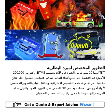
التطوير المخصص لمبرد البطارية
TKT لديها 10 سنوات من الخبرة في R&د وتصميم BTMS, وأكثر من 200,000
الأجهزة قيد التشغيل في جميع أنحاء العالم. لقد تم اعتمادهم للحصول على نتائج
حقيقية. نحن نقدم خدمات التخصيص الاحترافية ويمكننا القيام بالتطوير المخصص
لأنواع أخرى من المعدات. بما في ذلك الحجم, قدرة التبريد, الجهد والتيار, اتجاه
المروحة, إلخ., مرحبا بكم في ترك رسالة للاتصال التفصيلي.