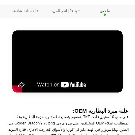
ملخص
+ بناء? | انقر للمزيد
+ الأسئلة الشائعة
علبة مبرد البطارية OEM:
على مدى 10 سنين, قامت TKT بتصميم وتصنيع نظام تبريد حزمة البطارية وفقًا
لمتطلبات عملاء OEM المختلفين, مثل بي واي دي, Yutong و Golden Dragon في
الصين, وتاتا موتورز في الهند, دايو في كوريا والأسواق الخارجية الأخرى. قدرة التبريد