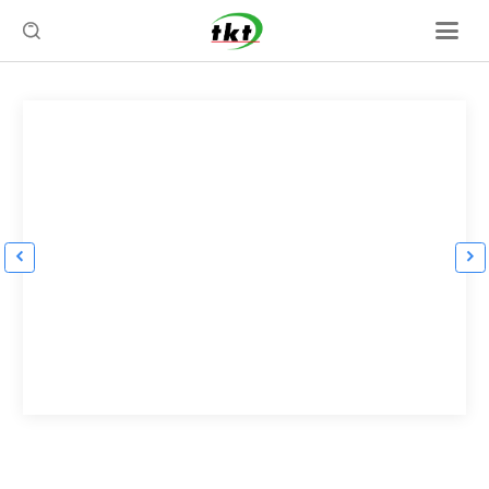


