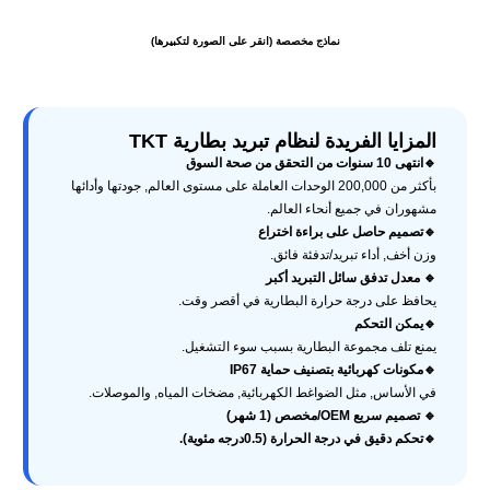
نماذج مخصصة (انقر على الصورة لتكبيرها)
المزايا الفريدة لنظام تبريد بطارية TKT
🔹انتهى 10 سنوات من التحقق من صحة السوق
بأكثر من 200,000 الوحدات العاملة على مستوى العالم, جودتها وأدائها
مشهوران في جميع أنحاء العالم.
🔹تصميم حاصل على براءة اختراع
وزن أخف, أداء تبريد/تدفئة فائق.
🔹 معدل تدفق سائل التبريد أكبر
يحافظ على درجة حرارة البطارية في أقصر وقت.
🔹يمكن التحكم
يمنع تلف مجموعة البطارية بسبب سوء التشغيل.
🔹مكونات كهربائية بتصنيف حماية IP67
في الأساس, مثل الضواغط الكهربائية, مضخات المياه, والموصلات.
🔹 تصميم سريع OEM/مخصص (1 شهر)
🔹تحكم دقيق في درجة الحرارة (0.5درجه مئوية).