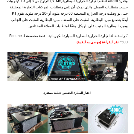
وقدرة التدفئة لنظام الإدارة الحرارية للبطارية(BTMS) تتراوح من 3 إلى 10 كيلو وات
حسب متطلبات العميل, والتي يمكن أن تلبي متطلبات المركبات التجارية المختلفة
حتى لو وصلت درجة الحرارة المحيطة 60 درجة مئوية أو -20 درجة مئوية. تقوم TKT
أيضًا بتصنيع مبرد البطارية المثبت على السقف, مبرد البطارية المثبت على الجانب
ومبرد البطارية المثبت على الهيكل وفقًا لمتطلبات العملاء المختلفين.
“دراسة حالة الإدارة الحرارية لبطارية السيارة الكهربائية - قصة مخصصة لـ Fortune
500”
انقر للقراءة (موصى به للغاية)
اختبار السيارة الحقيقي, عملية مستقرة