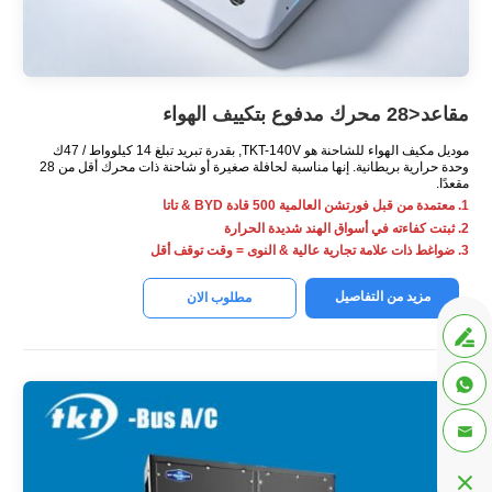
مقاعد<28 محرك مدفوع بتكييف الهواء
موديل مكيف الهواء للشاحنة هو TKT-140V, بقدرة تبريد تبلغ 14 كيلوواط / 47ك
وحدة حرارية بريطانية. إنها مناسبة لحافلة صغيرة أو شاحنة ذات محرك أقل من 28
مقعدًا.
1. معتمدة من قبل فورتشن العالمية 500 قادة BYD & تاتا
2. ثبتت كفاءته في أسواق الهند شديدة الحرارة
3. ضواغط ذات علامة تجارية عالية & النوى = وقت توقف أقل
مزيد من التفاصيل
مطلوب الان



