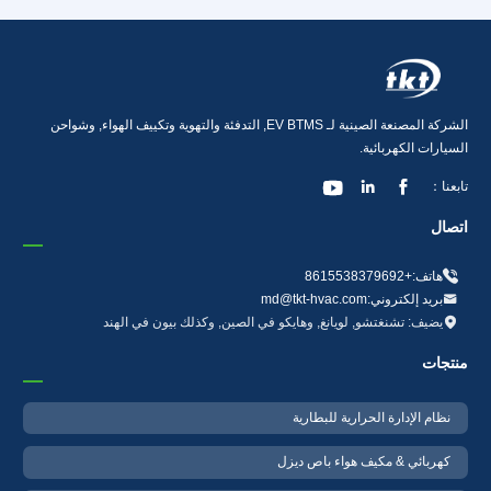
الشركة المصنعة الصينية لـ EV BTMS, التدفئة والتهوية وتكييف الهواء, وشواحن
السيارات الكهربائية.



تابعنا：
اتصال

هاتف:+8615538379692

بريد إلكتروني:md@tkt-hvac.com

يضيف: تشنغتشو, لويانغ, وهايكو في الصين, وكذلك بيون في الهند
منتجات
نظام الإدارة الحرارية للبطارية
كهربائي & مكيف هواء باص ديزل