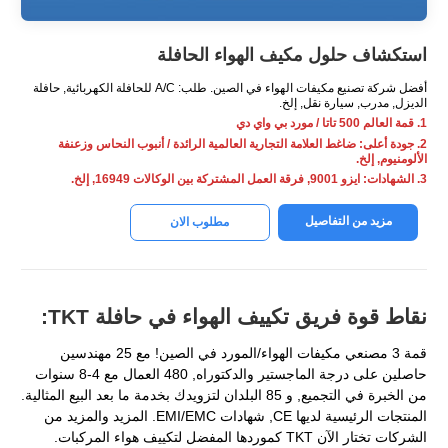
استكشاف حلول مكيف الهواء الحافلة
أفضل شركة تصنيع مكيفات الهواء في الصين. طلب: A/C للحافلة الكهربائية, حافلة
الديزل, مدرب, سيارة نقل, إلخ.
1. قمة العالم 500 تاتا / مورد بي واي دي
2. جودة أعلى: ضاغط العلامة التجارية العالمية الرائدة / أنبوب النحاس وزعنفة
الألومنيوم, إلخ.
3. الشهادات: ايزو 9001, فرقة العمل المشتركة بين الوكالات 16949, إلخ.
مزيد من التفاصيل
مطلوب الان
نقاط قوة فريق تكييف الهواء في حافلة TKT:
قمة 3 مصنعي مكيفات الهواء/المورد في الصين! مع 25 مهندسين
حاصلين على درجة الماجستير والدكتوراه, 480 العمال مع 4-8 سنوات
من الخبرة في التجميع, و 85 البلدان لتزويدك بخدمة ما بعد البيع المثالية.
المنتجات الرئيسية لديها CE, شهادات EMI/EMC. المزيد والمزيد من
الشركات تختار الآن TKT كموردها المفضل لتكييف هواء المركبات.