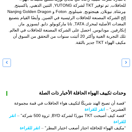
للحافلات, تم توفير TKT لشركة YUTONG, التنين الذهبي, ياكسينج,
مِرسَاة, نيوبلان, هينجتونج, شينلونج, Foton و Nanjing Golden Dragon
إلخ الشركة المصنعة للحافلات الرئيسية في الصين, وأيضًا القيام بتصنيع
المعدات الأصلية لمحرك TATA, تاتا ماركوبولو, دايو, ايسوزو, ماز,
إنكارفين, مودابوس, احصل على الشركة المصنعة للحافلات في العالم.
تلك التجربة الغنية وأكثر 20 أثبتت سنوات من التحقق من السوق أن
مكيف الهواء TKT جدير بالثقة.


وحدات تكييف الهواء الحافلة الأخبار ذات الصلة
“قصة أن تصبح الهند شريكًا لتكييف هواء الحافلات في قمة مجموعة
العشرين”
–
انقر للقراءة
“قصة كيف أصبحت TKT موردًا لشركة BYD, ثروة 500 شركة”
–
انقر
للقراءة
“مكيف الهواء للحافلة اجتاز أصعب اختبار المطر”
–
انقر للقراءة