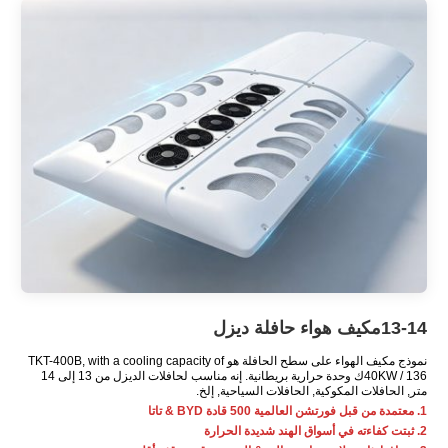
13-14مكيف هواء حافلة ديزل
نموذج مكيف الهواء على سطح الحافلة هو TKT-400B,
with a cooling capacity of
40KW
/ 136ك وحدة حرارية بريطانية. إنه مناسب لحافلات الديزل من 13 إلى 14
متر, الحافلات المكوكية, الحافلات السياحية, إلخ.
1. معتمدة من قبل فورتشن العالمية 500 قادة BYD & تاتا
2. ثبتت كفاءته في أسواق الهند شديدة الحرارة