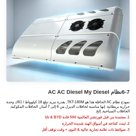
6-7نظام AC AC Diesel My Diesel
نموذج نظام AC الحافلة هذا هو TKT-180M, بقدرة تبريد تبلغ 18 كيلوواط / 61ك وحدة
حرارية بريطانية. إنها مناسبة لحافلات الديزل من 6 إلى 7 أمتار, الحافلات المكوكية,
الحافلات السياحية, إلخ.
1. معتمدة من قبل فورتشن العالمية 500 قادة BYD & تاتا
2. ثبتت كفاءته في أسواق الهند شديدة الحرارة
3. ضواغط ذات علامة تجارية عالية & النوى = وقت توقف أقل