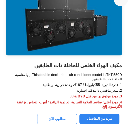
مكيف الهواء الخلفي للحافلة ذات الطابقين
This double decker bus air conditioner model is TKT-550D
. إنها مناسبة
للحافلة ذات الطابقين.
1. قدرة التبريد: 55كيلوواط / 187ك وحدة حرارية بريطانية
2. سعر تنافسي / التدفئة اختيارية
3. جودة موثوق بها من قبل BYD & تاتا
4. جودة أعلى: ضاغط العلامة التجارية العالمية الرائدة / أنبوب النحاس وزعنفة
الألومنيوم, إلخ.
مزيد من التفاصيل
مطلوب الان