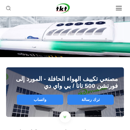

مصنعي تكييف الهواء الحافلة - المورد إلى
فورتشن 500 تاتا / بي واي دي
ترك رسالة
واتساب