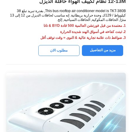
12-13M نظام تكييف الهواء حافلة الديزل
This bus rooftop air conditioner model is TKT-380B
, بقدرة تبريد تبلغ 38
كيلوواط / 129ك وحدة حرارية بريطانية. إنه مناسب لحافلات الديزل من 12 إلى 13
مترًا, الحافلات المكوكية, الحافلات السياحية, إلخ.
1. معتمدة من قبل فورتشن العالمية 500 قادة BYD & تاتا
2. ثبتت كفاءته في أسواق الهند شديدة الحرارة
3. ضواغط ذات علامة تجارية عالية & النوى = وقت توقف أقل
مزيد من التفاصيل
مطلوب الان