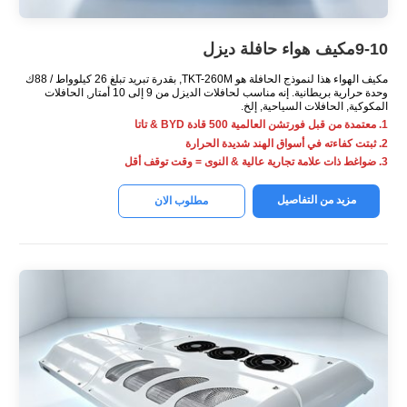
9-10مكيف هواء حافلة ديزل
مكيف الهواء هذا لنموذج الحافلة هو TKT-260M, بقدرة تبريد تبلغ 26 كيلوواط / 88ك
وحدة حرارية بريطانية. إنه مناسب لحافلات الديزل من 9 إلى 10 أمتار, الحافلات
المكوكية, الحافلات السياحية, إلخ.
1. معتمدة من قبل فورتشن العالمية 500 قادة BYD & تاتا
2. ثبتت كفاءته في أسواق الهند شديدة الحرارة
3. ضواغط ذات علامة تجارية عالية & النوى = وقت توقف أقل
مزيد من التفاصيل
مطلوب الان