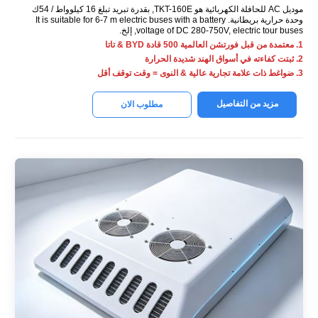
موديل AC للحافلة الكهربائية هو TKT-160E, بقدرة تبريد تبلغ 16 كيلوواط / 54ك
وحدة حرارية بريطانية.
m electric buses with a battery
6-7
It is suitable for
electric tour buses
,
voltage of DC 280-750V
, إلخ.
1. معتمدة من قبل فورتشن العالمية 500 قادة BYD & تاتا
2. ثبتت كفاءته في أسواق الهند شديدة الحرارة
3. ضواغط ذات علامة تجارية عالية & النوى = وقت توقف أقل
مزيد من التفاصيل
مطلوب الان