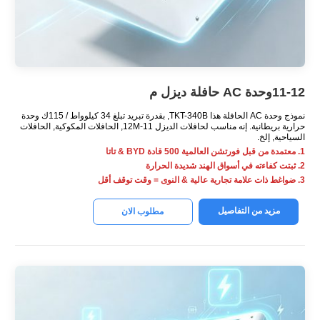
11-12وحدة AC حافلة ديزل م
نموذج وحدة AC الحافلة هذا TKT-340B, بقدرة تبريد تبلغ 34 كيلوواط / 115ك وحدة
حرارية بريطانية. إنه مناسب لحافلات الديزل 11-12M, الحافلات المكوكية, الحافلات
السياحية, إلخ.
1. معتمدة من قبل فورتشن العالمية 500 قادة BYD & تاتا
2. ثبتت كفاءته في أسواق الهند شديدة الحرارة
3. ضواغط ذات علامة تجارية عالية & النوى = وقت توقف أقل
مزيد من التفاصيل
مطلوب الان