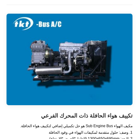
تكييف هواء الحافلة ذات المحرك الفرعي
مكيف الهواء Sub Engine Bus هو حل تكميلي إضافي لتكييف هواء الحافلة.
1. وصف: حلول متقدمة لمكيفات الهواء في وقود الحافلة
2. البعد: 1300x650x695mm (الطول*العرض*الارتفاع)