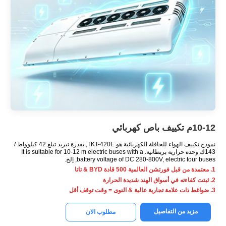
10-12م تكييف باص كهربائي
نموذج تكييف الهواء للحافلة الكهربائية هو TKT-420E, بقدرة تبريد تبلغ 42 كيلوواط /
143ك وحدة حرارية بريطانية.
m electric buses with a
10-12
It is suitable for
electric tour buses
,
battery voltage of DC 280-800V
, إلخ.
1. معتمدة من قبل فورتشن العالمية 500 قادة BYD & تاتا
2. ثبتت كفاءته في أسواق الهند شديدة الحرارة
3. ضواغط ذات علامة تجارية عالية & النوى = وقت توقف أقل
مزيد من التفاصيل
مطلوب الان