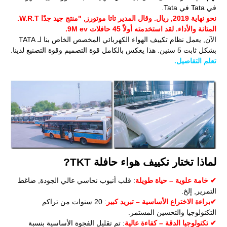
في Tata في Tata.
نحو نهاية 2019, ريال. وقال المدير تاتا موتورز, "منتج جيد جدًا W.R.T.
المتانة والأداء. لقد استخدمته أولاً 45 حافلات 9M ev.
الآن, يعمل نظام تكييف الهواء الكهربائي المخصص الخاص بنا لـ TATA
بشكل ثابت 5 سنين. هذا يعكس بالكامل قوة التصميم وقوة التصنيع لدينا.
تعلم التفاصيل.
لماذا تختار تكييف هواء حافلة TKT?
✔ خامة علوية – حياة طويلة
: قلب أنبوب نحاسي عالي الجودة, ضاغط
التمرير, إلخ.
✔براءة الاختراع الأساسية – تبريد كبير
: 20 سنوات من تراكم
التكنولوجيا والتحسين المستمر.
✔ تكنولوجيا الدقة – كفاءة عالية
: تم تقليل الفجوة الأساسية بنسبة