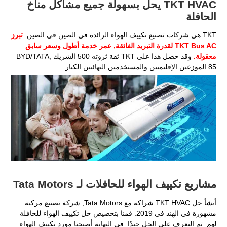
TKT HVAC يحل بسهولة جميع مشاكل مناخ
الحافلة
TKT هي شركات تصنيع تكييف الهواء الرائدة في الصين في الصين.
تبرز
TKT Bus AC لقدرة التبريد الفائقة, عمر خدمة أطول وسعر سابق
معقولة.
وقد حصل هذا على TKT ثقة ثروته 500 الشريك BYD/TATA,
85 الموزعين الإقليميين والمستخدمين النهائيين الكبار.
مشاريع تكييف الهواء للحافلات لـ Tata Motors
أنشأ حل TKT HVAC شراكة مع Tata Motors, شركة تصنيع مركبة
مشهورة في الهند في 2019. قمنا بتخصيص حل تكييف الهواء للحافلة
لهم. تم التعرف على الحل جيدًا. في النهاية أصبحنا مورد تكييف الهواء