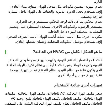
البارد.
نظام التهوية: يتضمن مكونات مثل مدخل الهواء, منفاخ, ميناء العادم,
إلخ., تستخدم لجعل الدورة الدموية والحفاظ على الهواء داخل السيارة
طازجة ونظيفة.
نظام التحكم: بما في ذلك لوحة التحكم, مستشعر درجة الحرارة,
مستشعر الرطوبة والمكونات الأخرى, تستخدم للسيطرة على وتنظيم
المعلمات المختلفة للهواء داخل الحافلة.
مكونات أخرى: مثل أنابيب المياه, أنابيب الهواء, أنابيب الصرف الصحي,
إلخ., تستخدم لتوصيل المكونات المختلفة وضمان تشغيلها العادي.
ما هو الشكل الكامل من HVAC في الحافلة?
HVAC هو اختصار للتدفئة, التهوية وتكييف الهواء, وهو ما يعني التدفئة,
التهوية وتكييف الهواء. يشير HVAC أيضًا إلى نظام تكييف الهواء الحافلة,
الذي يتكون عادة من نظام التبريد, نظام التدفئة, نظام التهوية, ووحدة
تنقية الهواء, من بين أجزاء أخرى.
تعبيرات أخرى شائعة الاستخدام
سعر مكيف الهواء للحافلة, AC للحافلات, مكيف الهواء للحافلة, مكيفات
الهواء للحافلة, مكيف للحافلة, تكييف الهواء للحافلة للبيع, وحدة AC
الحافلة, مكيف الحافلة, نظام تكييف الهواء للحافلة المثبتة على السقف,