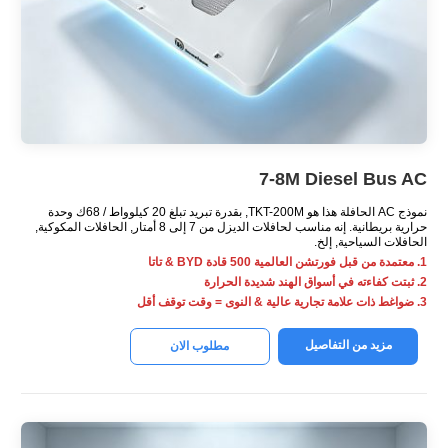
7-8M Diesel Bus AC
نموذج AC الحافلة هذا هو TKT-200M, بقدرة تبريد تبلغ 20 كيلوواط / 68ك وحدة
حرارية بريطانية. إنه مناسب لحافلات الديزل من 7 إلى 8 أمتار, الحافلات المكوكية,
الحافلات السياحية, إلخ.
1. معتمدة من قبل فورتشن العالمية 500 قادة BYD & تاتا
2. ثبتت كفاءته في أسواق الهند شديدة الحرارة
3. ضواغط ذات علامة تجارية عالية & النوى = وقت توقف أقل
مزيد من التفاصيل
مطلوب الان