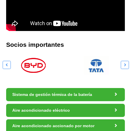
Socios importantes



Sistema de gestión térmica de la batería

Aire acondicionado eléctrico

Aire acondicionado accionado por motor