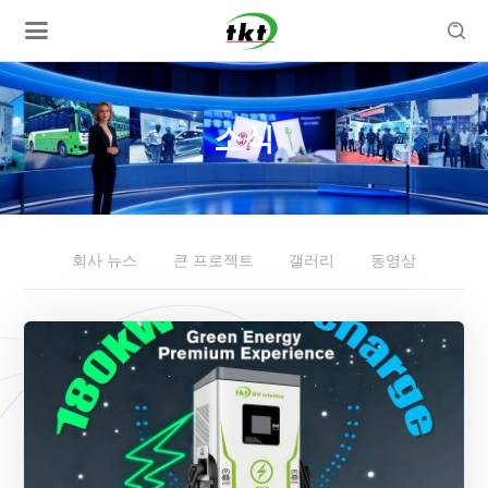

소식
회사 뉴스
큰 프로젝트
갤러리
동영상