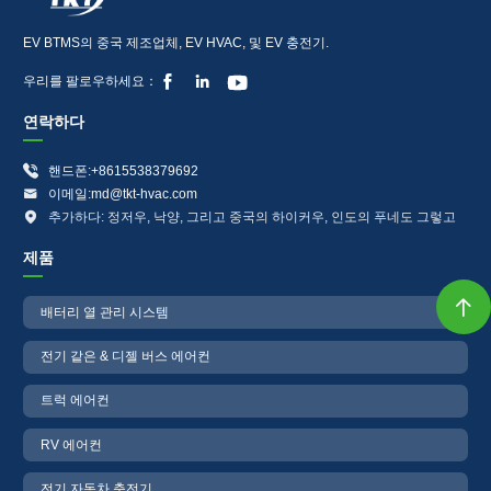
EV BTMS의 중국 제조업체, EV HVAC, 및 EV 충전기.



우리를 팔로우하세요：
연락하다

핸드폰:+8615538379692

이메일:md@tkt-hvac.com

추가하다: 정저우, 낙양, 그리고 중국의 하이커우, 인도의 푸네도 그렇고
제품

배터리 열 관리 시스템
전기 같은 & 디젤 버스 에어컨
트럭 에어컨
RV 에어컨
전기 자동차 충전기